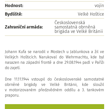
Hodnost:
vojín
Bydliště:
Velké Hoštice
Československá
Zahraniční armáda:
samostatná obrněná
brigáda ve Velké Británii
Johann Kufa se narodil v Mostech u Jablunkova a žil ve
Velkých Hošticích. Narukoval do Wehrmachtu, kde byl
nasazen na západní frontě a dne 29.08.1944 padl v Paříži
do zajetí.
Dne 11.11.1944 vstoupil do československé samostatné
obrněné brigády ve Velké Británii, kde sloužil
v motorizovaném předzvědném oddílu a 3. tankovém
praporu.