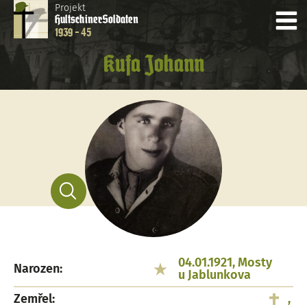
Projekt
Hultschiner
Soldaten
1939 - 45
Kufa Johann
04.01.1921, Mosty
Narozen:
u Jablunkova
Zemřel:
,