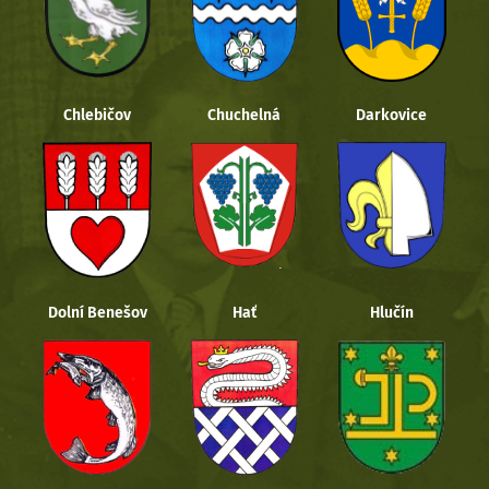
Chlebičov
Chuchelná
Darkovice
Dolní Benešov
Hať
Hlučín