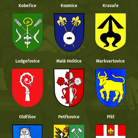
Kobeřice
Kozmice
Kravaře
Ludgeřovice
Malé Hoštice
Markvartovice
Oldřišov
Petřkovice
Píšť