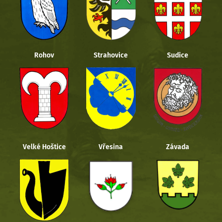
Rohov
Strahovice
Sudice
Velké Hoštice
Vřesina
Závada