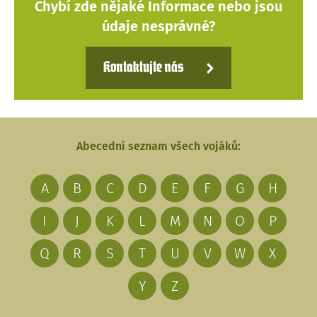
Chybí zde nějaké Informace nebo jsou
údaje nesprávné?
Kontaktujte nás
Abecední seznam všech vojáků:
A
B
C
D
E
F
G
H
I
J
K
L
M
N
O
P
Q
R
S
T
U
V
W
X
Y
Z