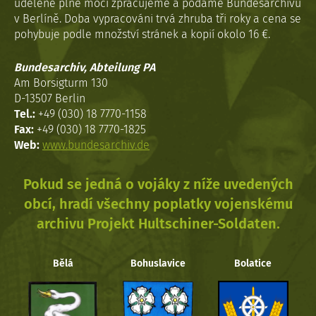
udělené plné moci zpracujeme a podáme Bundesarchivu
v Berlíně. Doba vypracováni trvá zhruba tři roky a cena se
pohybuje podle množství stránek a kopií okolo 16 €.
Bundesarchiv, Abteilung PA
Am Borsigturm 130
D-13507 Berlin
Tel.:
+49 (030) 18 7770-1158
Fax:
+49 (030) 18 7770-1825
Web:
www.bundesarchiv.de
Pokud se jedná o vojáky z níže uvedených
obcí, hradí všechny poplatky vojenskému
archivu Projekt Hultschiner-Soldaten.
Bělá
Bohuslavice
Bolatice