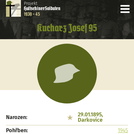
Projekt
Hultschiner
Soldaten
1939 - 45
Kucharz Josef 95
29.01.1895,
Narozen:
Darkovice
Pohřben:
1945