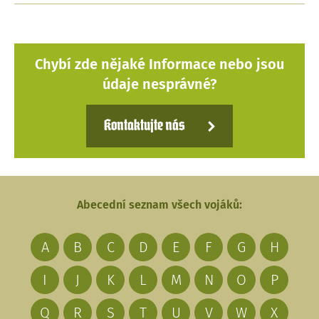
Chybí zde nějaké Informace nebo jsou
údaje nesprávné?
Kontaktujte nás
Abecední seznam všech vojáků:
A
B
C
D
E
F
G
H
I
J
K
L
M
N
O
P
Q
R
S
T
U
V
W
X