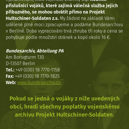
příslušníci vojáků, které zajímá válečná služba jejich
příbuzného, se mohou obrátit přímo na Projekt
Hultschiner-Soldaten z.s.
My žádost na základě Vámi
udělené plné moci zpracujeme a podáme Bundesarchivu
v Berlíně. Doba vypracováni trvá zhruba tři roky a cena se
pohybuje podle množství stránek a kopií okolo 16 €.
Bundesarchiv, Abteilung PA
Am Borsigturm 130
D-13507 Berlin
Tel.:
+49 (030) 18 7770-1158
Fax:
+49 (030) 18 7770-1825
Web:
www.bundesarchiv.de
Pokud se jedná o vojáky z níže uvedených
obcí, hradí všechny poplatky vojenskému
archivu Projekt Hultschiner-Soldaten.