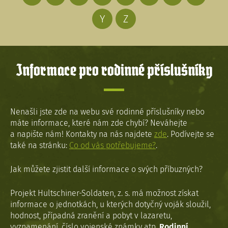
Y
Z
Informace pro rodinné příslušníky
Nenašli jste zde na webu své rodinné příslušníky nebo
máte informace, které nám zde chybí? Neváhejte
a napište nám! Kontakty na nás najdete
zde
. Podívejte se
také na stránku:
Co od vás potřebujeme?
.
Jak můžete zjistit další informace o svých příbuzných?
Projekt Hultschiner-Soldaten, z. s. má možnost získat
informace o jednotkách, u kterých dotyčný voják sloužil,
hodnost, případná zranění a pobyt v lazaretu,
vyznamenání, číslo vojenské známky atp.
Rodinní