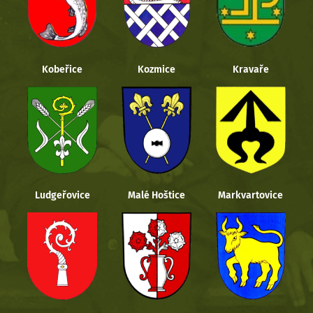
Kobeřice
Kozmice
Kravaře
Ludgeřovice
Malé Hoštice
Markvartovice