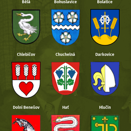
Bělá
Bohuslavice
Bolatice
Chlebičov
Chuchelná
Darkovice
Dolní Benešov
Hať
Hlučín