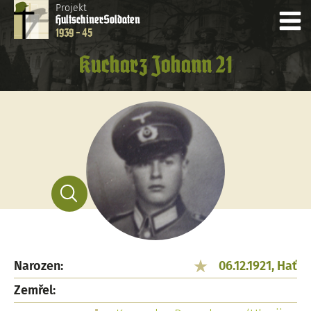
Projekt
Hultschiner
Soldaten
1939 - 45
Kucharz Johann 21
Narozen:
06.12.1921, Hať
Zemřel: