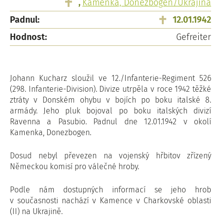
,
Kamenka, Donezbogen/Ukrajina
Padnul:
12.01.1942
Hodnost:
Gefreiter
Johann Kucharz sloužil ve 12./Infanterie-Regiment 526
(298. Infanterie-Division). Divize utrpěla v roce 1942 těžké
ztráty v Donském ohybu v bojích po boku italské 8.
armády. Jeho pluk bojoval po boku italských divizí
Ravenna a Pasubio. Padnul dne 12.01.1942 v okolí
Kamenka, Donezbogen.
Dosud nebyl převezen na vojenský hřbitov zřízený
Německou komisí pro válečné hroby.
Podle nám dostupných informací se jeho hrob
v současnosti nachází v Kamence v Charkovské oblasti
(II) na Ukrajině.