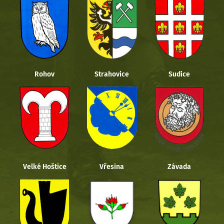
Rohov
Strahovice
Sudice
Velké Hoštice
Vřesina
Závada