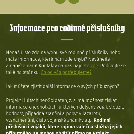
Informace pro rodinné příslušníky
Nenašli jste zde na webu své rodinné příslušníky nebo
máte informace, které nám zde chybí? Neváhejte
a napište nám! Kontakty na nás najdete
zde
. Podívejte se
také na stránku:
Co od vás potřebujeme?
.
Jak můžete zjistit další informace o svých příbuzných?
Projekt Hultschiner-Soldaten, z. s. má možnost získat
informace o jednotkách, u kterých dotyčný voják sloužil,
hodnost, případná zranění a pobyt v lazaretu,
vyznamenání, číslo vojenské známky atp.
Rodinní
příslušníci vojáků, které zajímá válečná služba jejich
příbuzného, se mohou obrátit přímo na Projekt