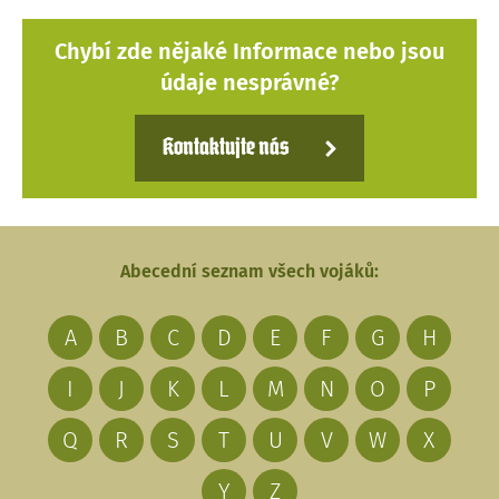
Chybí zde nějaké Informace nebo jsou
údaje nesprávné?
Kontaktujte nás
Abecední seznam všech vojáků:
A
B
C
D
E
F
G
H
I
J
K
L
M
N
O
P
Q
R
S
T
U
V
W
X
Y
Z