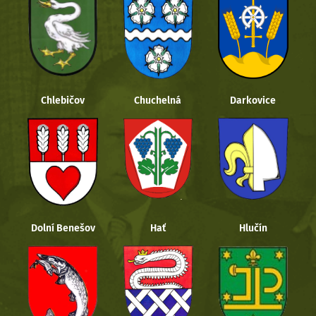
Chlebičov
Chuchelná
Darkovice
Dolní Benešov
Hať
Hlučín