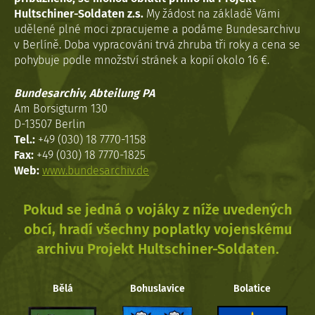
Hultschiner-Soldaten z.s.
My žádost na základě Vámi
udělené plné moci zpracujeme a podáme Bundesarchivu
v Berlíně. Doba vypracováni trvá zhruba tři roky a cena se
pohybuje podle množství stránek a kopií okolo 16 €.
Bundesarchiv, Abteilung PA
Am Borsigturm 130
D-13507 Berlin
Tel.:
+49 (030) 18 7770-1158
Fax:
+49 (030) 18 7770-1825
Web:
www.bundesarchiv.de
Pokud se jedná o vojáky z níže uvedených
obcí, hradí všechny poplatky vojenskému
archivu Projekt Hultschiner-Soldaten.
Bělá
Bohuslavice
Bolatice