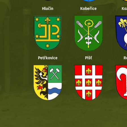
Hlučín
Kobeřice
Ko
Petřkovice
Píšť
R