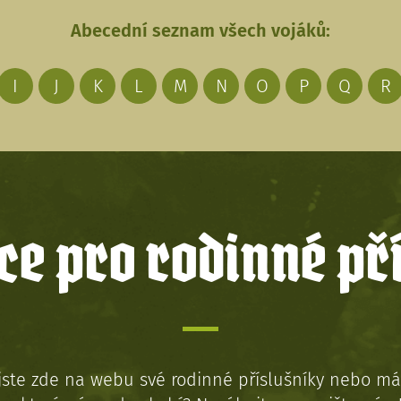
Abecední seznam všech vojáků:
I
J
K
L
M
N
O
P
Q
R
e pro rodinné př
jste zde na webu své rodinné příslušníky nebo má