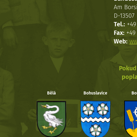
Am Bors
D-13507 
Tel.:
+49 
Fax:
+49 
Web:
ww
Pokud 
popla
Bělá
Bohuslavice
Bo