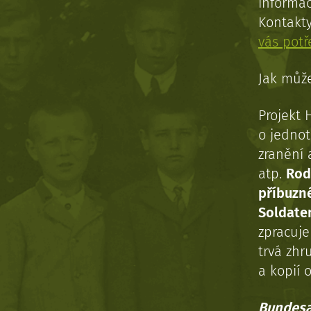
informac
Kontakt
vás pot
Jak může
Projekt 
o jednot
zranění 
atp.
Rod
příbuzn
Soldaten
zpracuj
trvá zhr
a kopií o
Bundesa