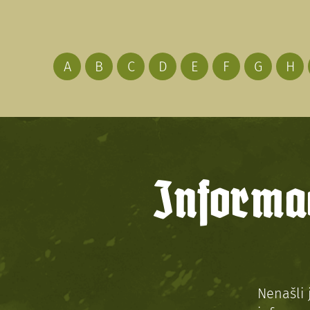
A
B
C
D
E
F
G
H
Informac
Nenašli 