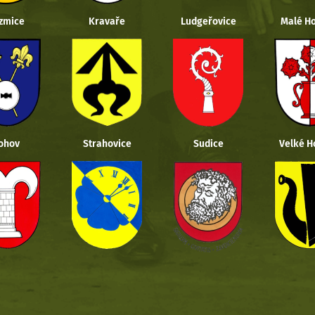
zmice
Kravaře
Ludgeřovice
Malé Ho
ohov
Strahovice
Sudice
Velké H