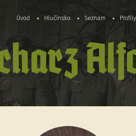
Úvod
Hlučínsko
Seznam
Profil
charz Alf