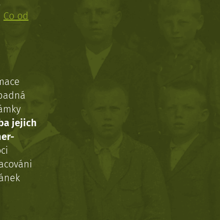
!
:
Co od
rmace
ípadná
námky
ba jejich
ner-
ci
acováni
ránek