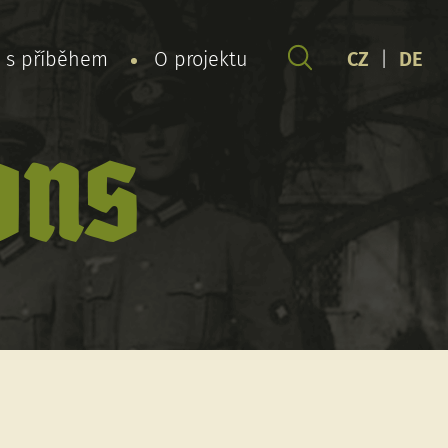
y s příběhem
O projektu
CZ
|
DE
ons