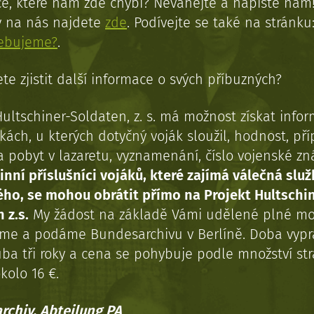
e, které nám zde chybí? Neváhejte a napište nám
y na nás najdete
zde
. Podívejte se také na stránku
řebujeme?
.
te zjistit další informace o svých příbuzných?
Hultschiner-Soldaten, z. s. má možnost získat info
kách, u kterých dotyčný voják sloužil, hodnost, př
a pobyt v lazaretu, vyznamenání, číslo vojenské z
inní příslušníci vojáků, které zajímá válečná služ
ého, se mohou obrátit přímo na Projekt Hultschi
 z.s.
My žádost na základě Vámi udělené plné mo
eme a podáme Bundesarchivu v Berlíně. Doba vypr
uba tři roky a cena se pohybuje podle množství st
kolo 16 €.
rchiv, Abteilung PA