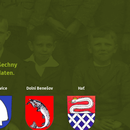
všechny
daten.
vice
Dolní Benešov
Hať