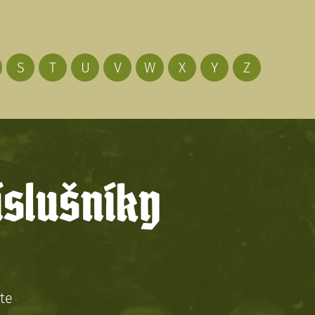
S
T
U
V
W
X
Y
Z
íslušníky
te