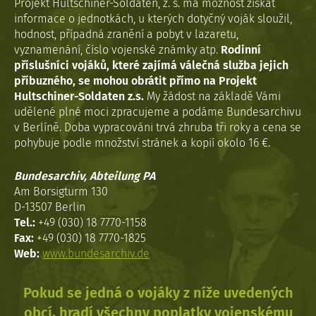
Projekt Hultschiner-Soldaten, z. s. má možnost získat
informace o jednotkách, u kterých dotyčný voják sloužil,
hodnost, případná zranění a pobyt v lazaretu,
vyznamenání, číslo vojenské známky atp.
Rodinní
příslušníci vojáků, které zajímá válečná služba jejich
příbuzného, se mohou obrátit přímo na Projekt
Hultschiner-Soldaten z.s.
My žádost na základě Vámi
udělené plné moci zpracujeme a podáme Bundesarchivu
v Berlíně. Doba vypracováni trvá zhruba tři roky a cena se
pohybuje podle množství stránek a kopií okolo 16 €.
Bundesarchiv, Abteilung PA
Am Borsigturm 130
D-13507 Berlin
Tel.:
+49 (030) 18 7770-1158
Fax:
+49 (030) 18 7770-1825
Web:
www.bundesarchiv.de
Pokud se jedná o vojáky z níže uvedených
obcí, hradí všechny poplatky vojenskému