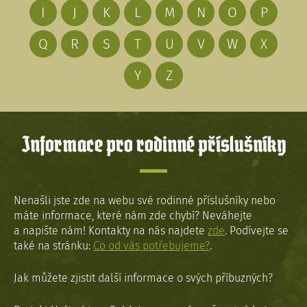
I
J
K
L
M
N
O
P
Q
R
S
T
U
V
W
X
Y
Z
Informace pro rodinné příslušníky
Nenašli jste zde na webu své rodinné příslušníky nebo
máte informace, které nám zde chybí? Neváhejte
a napište nám! Kontakty na nás najdete
zde
. Podívejte se
také na stránku:
Co od vás potřebujeme?
.
Jak můžete zjistit další informace o svých příbuzných?