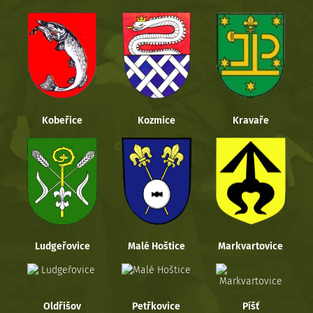
Kobeřice
Kozmice
Kravaře
Ludgeřovice
Malé Hoštice
Markvartovice
Oldřišov
Petřkovice
Píšť