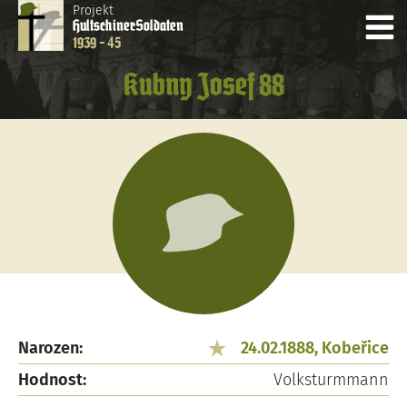
Projekt
Hultschiner
Soldaten
1939 - 45
Kubny Josef 88
Narozen:
24.02.1888, Kobeřice
Hodnost:
Volksturmmann