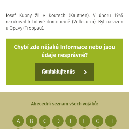
Josef Kubny žil v Koutech (Kauthen). V únoru 1945
narukoval k lidové domobraně (Volksturm). Byl nasazen
u Opavy (Troppau).
Chybí zde nějaké Informace nebo jsou
údaje nesprávné?
Kontaktujte nás
Abecední seznam všech vojáků:
A
B
C
D
E
F
G
H