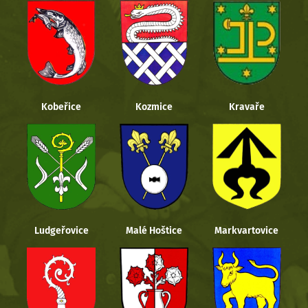
Kobeřice
Kozmice
Kravaře
Ludgeřovice
Malé Hoštice
Markvartovice