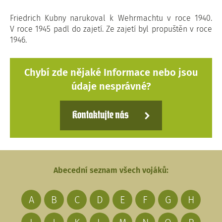
Friedrich Kubny narukoval k Wehrmachtu v roce 1940.
V roce 1945 padl do zajetí. Ze zajetí byl propuštěn v roce
1946.
Chybí zde nějaké Informace nebo jsou
údaje nesprávné?
Kontaktujte nás
Abecední seznam všech vojáků:
A
B
C
D
E
F
G
H