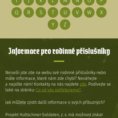
I
J
K
L
M
N
O
P
Q
R
S
T
U
V
W
X
Y
Z
Informace pro rodinné příslušníky
Nenašli jste zde na webu své rodinné příslušníky nebo
máte informace, které nám zde chybí? Neváhejte
a napište nám! Kontakty na nás najdete
zde
. Podívejte se
také na stránku:
Co od vás potřebujeme?
.
Jak můžete zjistit další informace o svých příbuzných?
Projekt Hultschiner-Soldaten, z. s. má možnost získat