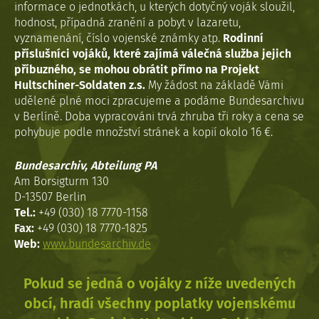
informace o jednotkách, u kterých dotyčný voják sloužil,
hodnost, případná zranění a pobyt v lazaretu,
vyznamenání, číslo vojenské známky atp.
Rodinní
příslušníci vojáků, které zajímá válečná služba jejich
příbuzného, se mohou obrátit přímo na Projekt
Hultschiner-Soldaten z.s.
My žádost na základě Vámi
udělené plné moci zpracujeme a podáme Bundesarchivu
v Berlíně. Doba vypracováni trvá zhruba tři roky a cena se
pohybuje podle množství stránek a kopií okolo 16 €.
Bundesarchiv, Abteilung PA
Am Borsigturm 130
D-13507 Berlin
Tel.:
+49 (030) 18 7770-1158
Fax:
+49 (030) 18 7770-1825
Web:
www.bundesarchiv.de
Pokud se jedná o vojáky z níže uvedených
obcí, hradí všechny poplatky vojenskému