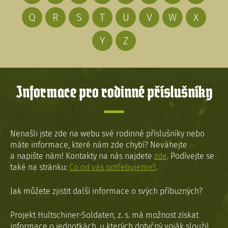
Q
R
S
T
U
V
W
X
Y
Z
Informace pro rodinné příslušníky
Nenašli jste zde na webu své rodinné příslušníky nebo
máte informace, které nám zde chybí? Neváhejte
a napište nám! Kontakty na nás najdete
zde
. Podívejte se
také na stránku:
Co od vás potřebujeme?
.
Jak můžete zjistit další informace o svých příbuzných?
Projekt Hultschiner-Soldaten, z. s. má možnost získat
informace o jednotkách, u kterých dotyčný voják sloužil,