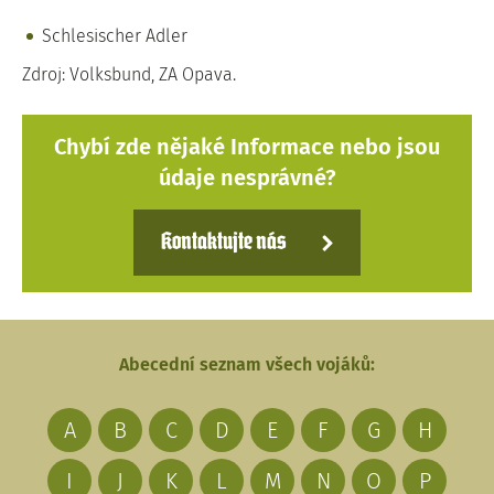
Schlesischer Adler
Zdroj: Volksbund, ZA Opava.
Chybí zde nějaké Informace nebo jsou
údaje nesprávné?
Kontaktujte nás
Abecední seznam všech vojáků:
A
B
C
D
E
F
G
H
I
J
K
L
M
N
O
P