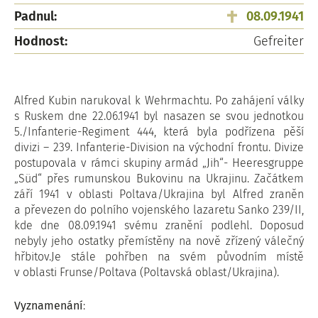
Padnul:
08.09.1941
Hodnost:
Gefreiter
Alfred Kubin narukoval k Wehrmachtu. Po zahájení války
s Ruskem dne 22.06.1941 byl nasazen se svou jednotkou
5./Infanterie-Regiment 444, která byla podřízena pěší
divizi – 239. Infanterie-Division na východní frontu. Divize
postupovala v rámci skupiny armád „Jih“- Heeresgruppe
„Süd“ přes rumunskou Bukovinu na Ukrajinu. Začátkem
září 1941 v oblasti Poltava/Ukrajina byl Alfred zraněn
a převezen do polního vojenského lazaretu Sanko 239/II,
kde dne 08.09.1941 svému zranění podlehl. Doposud
nebyly jeho ostatky přemístěny na nově zřízený válečný
hřbitov.Je stále pohřben na svém původním místě
v oblasti Frunse/Poltava (Poltavská oblast/Ukrajina).
Vyznamenání
: