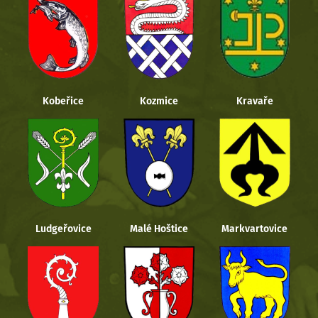
Kobeřice
Kozmice
Kravaře
Ludgeřovice
Malé Hoštice
Markvartovice