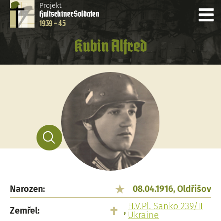
Projekt
Hultschiner
Soldaten
1939 - 45
Kubin Alfred
Narozen:
08.04.1916, Oldřišov
H.V.Pl. Sanko 239/II
Zemřel:
,
Ukraine