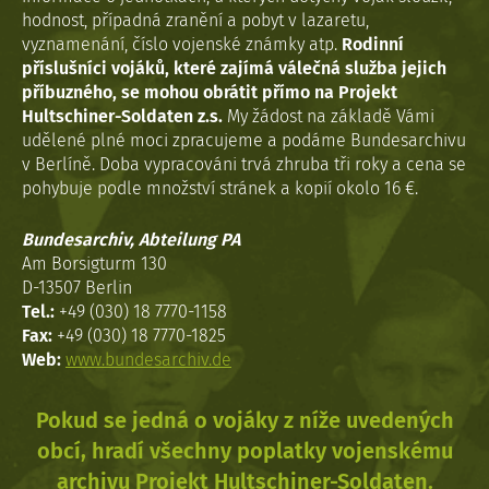
hodnost, případná zranění a pobyt v lazaretu,
vyznamenání, číslo vojenské známky atp.
Rodinní
příslušníci vojáků, které zajímá válečná služba jejich
příbuzného, se mohou obrátit přímo na Projekt
Hultschiner-Soldaten z.s.
My žádost na základě Vámi
udělené plné moci zpracujeme a podáme Bundesarchivu
v Berlíně. Doba vypracováni trvá zhruba tři roky a cena se
pohybuje podle množství stránek a kopií okolo 16 €.
Bundesarchiv, Abteilung PA
Am Borsigturm 130
D-13507 Berlin
Tel.:
+49 (030) 18 7770-1158
Fax:
+49 (030) 18 7770-1825
Web:
www.bundesarchiv.de
Pokud se jedná o vojáky z níže uvedených
obcí, hradí všechny poplatky vojenskému
archivu Projekt Hultschiner-Soldaten.