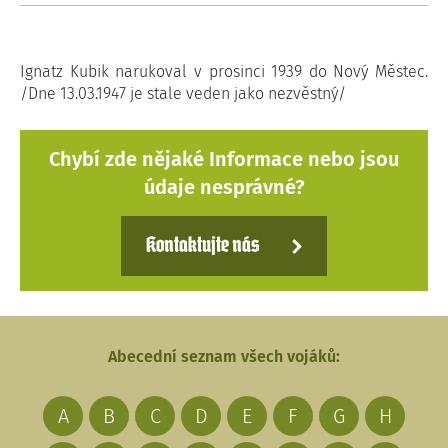
Ignatz Kubik narukoval v prosinci 1939 do Nový Městec.
/Dne 13.03.1947 je stale veden jako nezvěstný/
Chybí zde nějaké Informace nebo jsou
údaje nesprávné?
Kontaktujte nás
Abecední seznam všech vojáků:
A
B
C
D
E
F
G
H