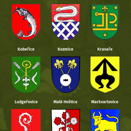
Kobeřice
Kozmice
Kravaře
Ludgeřovice
Malé Hoštice
Markvartovice