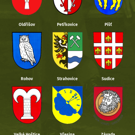
Oldřišov
Petřkovice
Píšť
Rohov
Strahovice
Sudice
Velké Hoštice
Vřesina
Závada