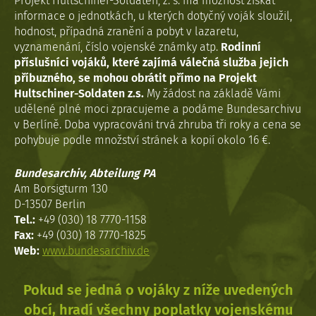
Projekt Hultschiner-Soldaten, z. s. má možnost získat
informace o jednotkách, u kterých dotyčný voják sloužil,
hodnost, případná zranění a pobyt v lazaretu,
vyznamenání, číslo vojenské známky atp.
Rodinní
příslušníci vojáků, které zajímá válečná služba jejich
příbuzného, se mohou obrátit přímo na Projekt
Hultschiner-Soldaten z.s.
My žádost na základě Vámi
udělené plné moci zpracujeme a podáme Bundesarchivu
v Berlíně. Doba vypracováni trvá zhruba tři roky a cena se
pohybuje podle množství stránek a kopií okolo 16 €.
Bundesarchiv, Abteilung PA
Am Borsigturm 130
D-13507 Berlin
Tel.:
+49 (030) 18 7770-1158
Fax:
+49 (030) 18 7770-1825
Web:
www.bundesarchiv.de
Pokud se jedná o vojáky z níže uvedených
obcí, hradí všechny poplatky vojenskému