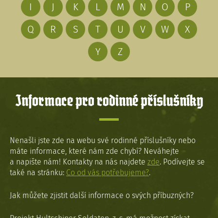
I
J
K
L
M
N
O
P
Q
R
S
T
U
V
W
X
Y
Z
Informace pro rodinné příslušníky
Nenašli jste zde na webu své rodinné příslušníky nebo
máte informace, které nám zde chybí? Neváhejte
a napište nám! Kontakty na nás najdete
zde
. Podívejte se
také na stránku:
Co od vás potřebujeme?
.
Jak můžete zjistit další informace o svých příbuzných?