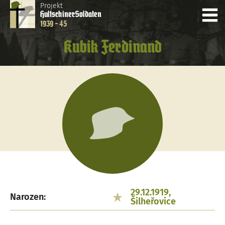
Projekt
Hultschiner
Soldaten
1939 - 45
Kubik Ferdinand
29.12.1919,
Narozen:
Šilheřovice