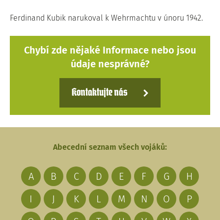
Ferdinand Kubik narukoval k Wehrmachtu v únoru 1942.
Chybí zde nějaké Informace nebo jsou
údaje nesprávné?
Kontaktujte nás
Abecední seznam všech vojáků:
A
B
C
D
E
F
G
H
I
J
K
L
M
N
O
P