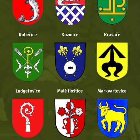
Kobeřice
Kozmice
Kravaře
Ludgeřovice
Malé Hoštice
Markvartovice