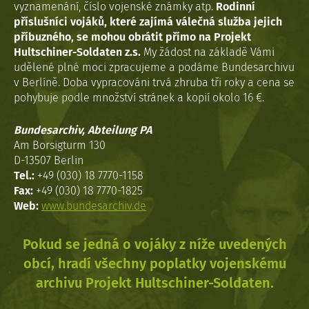
vyznamenání, číslo vojenské známky atp.
Rodinní
příslušníci vojáků, které zajímá válečná služba jejich
příbuzného, se mohou obrátit přímo na Projekt
Hultschiner-Soldaten z.s.
My žádost na základě Vámi
udělené plné moci zpracujeme a podáme Bundesarchivu
v Berlíně. Doba vypracováni trvá zhruba tři roky a cena se
pohybuje podle množství stránek a kopií okolo 16 €.
Bundesarchiv, Abteilung PA
Am Borsigturm 130
D-13507 Berlin
Tel.:
+49 (030) 18 7770-1158
Fax:
+49 (030) 18 7770-1825
Web:
www.bundesarchiv.de
Pokud se jedná o vojáky z níže uvedených
obcí, hradí všechny poplatky vojenskému
archivu Projekt Hultschiner-Soldaten.