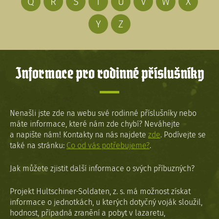
Q
R
S
T
U
V
W
X
Y
Z
Informace pro rodinné příslušníky
Nenašli jste zde na webu své rodinné příslušníky nebo
máte informace, které nám zde chybí? Neváhejte
a napište nám! Kontakty na nás najdete
zde
. Podívejte se
také na stránku:
Co od vás potřebujeme?
.
Jak můžete zjistit další informace o svých příbuzných?
Projekt Hultschiner-Soldaten, z. s. má možnost získat
informace o jednotkách, u kterých dotyčný voják sloužil,
hodnost, případná zranění a pobyt v lazaretu,