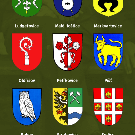
Ludgeřovice
Malé Hoštice
Markvartovice
Oldřišov
Petřkovice
Píšť
Rohov
Strahovice
Sudice