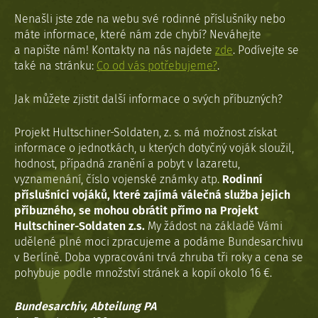
Nenašli jste zde na webu své rodinné příslušníky nebo
máte informace, které nám zde chybí? Neváhejte
a napište nám! Kontakty na nás najdete
zde
. Podívejte se
také na stránku:
Co od vás potřebujeme?
.
Jak můžete zjistit další informace o svých příbuzných?
Projekt Hultschiner-Soldaten, z. s. má možnost získat
informace o jednotkách, u kterých dotyčný voják sloužil,
hodnost, případná zranění a pobyt v lazaretu,
vyznamenání, číslo vojenské známky atp.
Rodinní
příslušníci vojáků, které zajímá válečná služba jejich
příbuzného, se mohou obrátit přímo na Projekt
Hultschiner-Soldaten z.s.
My žádost na základě Vámi
udělené plné moci zpracujeme a podáme Bundesarchivu
v Berlíně. Doba vypracováni trvá zhruba tři roky a cena se
pohybuje podle množství stránek a kopií okolo 16 €.
Bundesarchiv, Abteilung PA