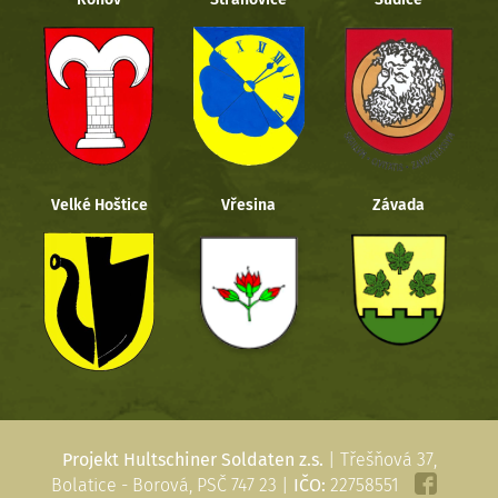
Velké Hoštice
Vřesina
Závada
Projekt Hultschiner Soldaten z.s.
| Třešňová 37,
Bolatice - Borová, PSČ 747 23 |
IČO:
22758551