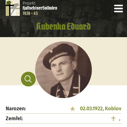
Projekt
Hultschiner
Soldaten
1939 - 45
Kubenka Eduard
Narozen:
02.03.1922, Koblov
Zemřel:
,