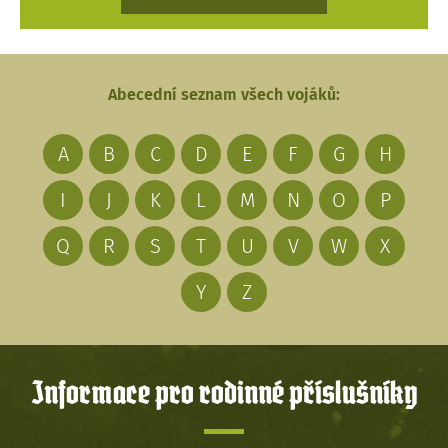
Abecední seznam všech vojáků:
A
B
C
D
E
F
G
H
I
J
K
L
M
N
O
P
Q
R
S
T
U
V
W
X
Y
Z
Informace pro rodinné příslušníky