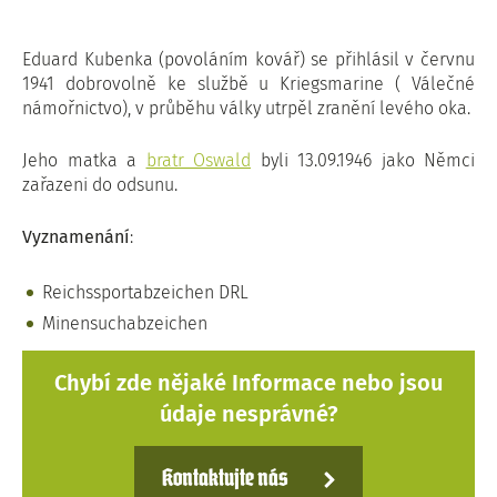
Eduard Kubenka (povoláním kovář) se přihlásil v červnu
1941 dobrovolně ke službě u Kriegsmarine ( Válečné
námořnictvo), v průběhu války utrpěl zranění levého oka.
Jeho matka a
bratr Oswald
byli 13.09.1946 jako Němci
zařazeni do odsunu.
Vyznamenání
:
Reichssportabzeichen DRL
Minensuchabzeichen
Chybí zde nějaké Informace nebo jsou
údaje nesprávné?
Kontaktujte nás