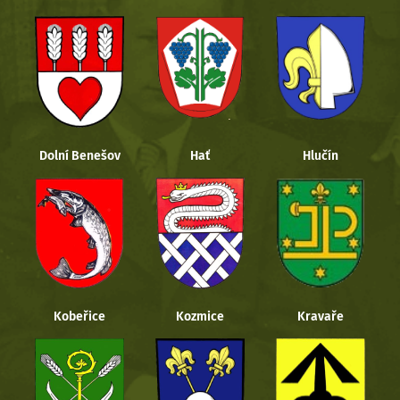
Dolní Benešov
Hať
Hlučín
Kobeřice
Kozmice
Kravaře