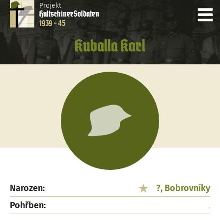
Projekt
Hultschiner
Soldaten
1939 - 45
Kuballa Karl
Narozen:
?, Bobrovníky
Pohřben:
.