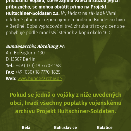
příslušníci vojáků, které zajímá válečná služba jejich
příbuzného, se mohou obrátit přímo na Projekt
Hultschiner-Soldaten z.s.
My žádost na základě Vámi
udělené plné moci zpracujeme a podáme Bundesarchivu
v Berlíně. Doba vypracováni trvá zhruba tři roky a cena se
pohybuje podle množství stránek a kopií okolo 16 €.
Bundesarchiv, Abteilung PA
Am Borsigturm 130
D-13507 Berlin
Tel.:
+49 (030) 18 7770-1158
Fax:
+49 (030) 18 7770-1825
Web:
www.bundesarchiv.de
Pokud se jedná o vojáky z níže uvedených
obcí, hradí všechny poplatky vojenskému
archivu Projekt Hultschiner-Soldaten.
Bělá
Bohuslavice
Bolatice