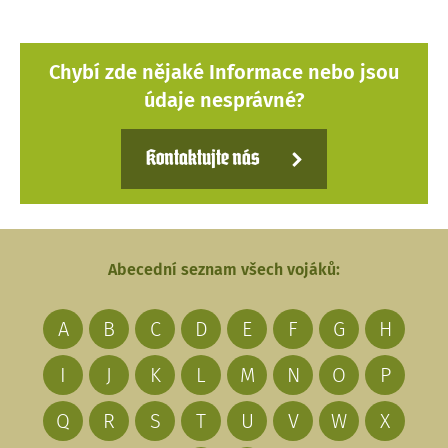
Chybí zde nějaké Informace nebo jsou
údaje nesprávné?
Kontaktujte nás
Abecední seznam všech vojáků:
A
B
C
D
E
F
G
H
I
J
K
L
M
N
O
P
Q
R
S
T
U
V
W
X