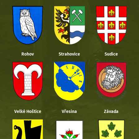
Rohov
Strahovice
Sudice
Velké Hoštice
Vřesina
Závada