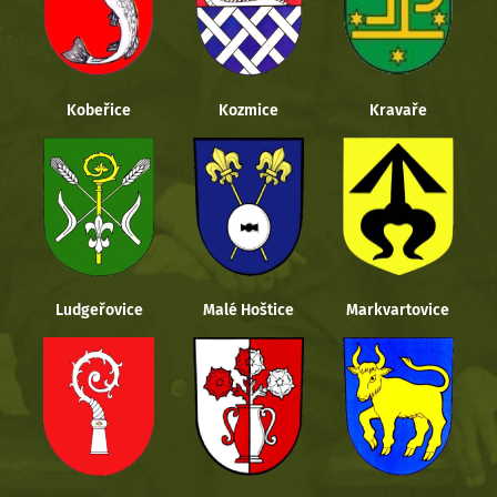
Kobeřice
Kozmice
Kravaře
Ludgeřovice
Malé Hoštice
Markvartovice