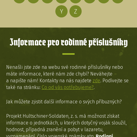
Y
Z
Informace pro rodinné příslušníky
Nenašli jste zde na webu své rodinné příslušníky nebo
máte informace, které nám zde chybí? Neváhejte
a napište nám! Kontakty na nás najdete
zde
. Podívejte se
také na stránku:
Co od vás potřebujeme?
.
Jak můžete zjistit další informace o svých příbuzných?
Projekt Hultschiner-Soldaten, z. s. má možnost získat
informace o jednotkách, u kterých dotyčný voják sloužil,
hodnost, případná zranění a pobyt v lazaretu,
vyznamenání, číslo vojenské známky atp.
Rodinní