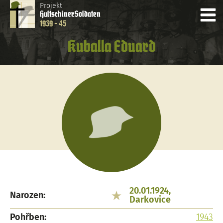
Projekt
Hultschiner
Soldaten
1939 - 45
Kuballa Eduard
20.01.1924,
Narozen:
Darkovice
Pohřben:
1943