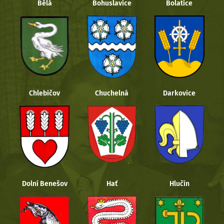
Bělá
Bohuslavice
Bolatice
Chlebičov
Chuchelná
Darkovice
Dolní Benešov
Hať
Hlučín