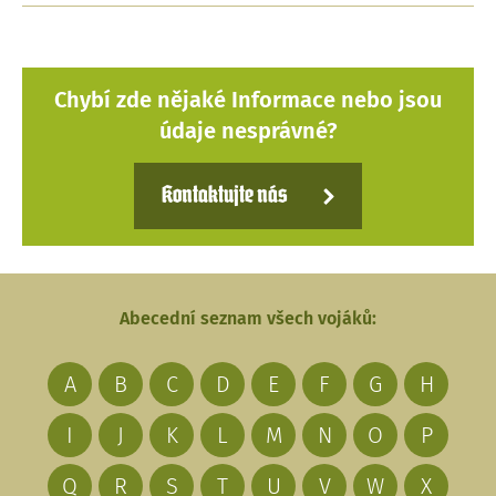
Chybí zde nějaké Informace nebo jsou
údaje nesprávné?
Kontaktujte nás
Abecední seznam všech vojáků:
A
B
C
D
E
F
G
H
I
J
K
L
M
N
O
P
Q
R
S
T
U
V
W
X