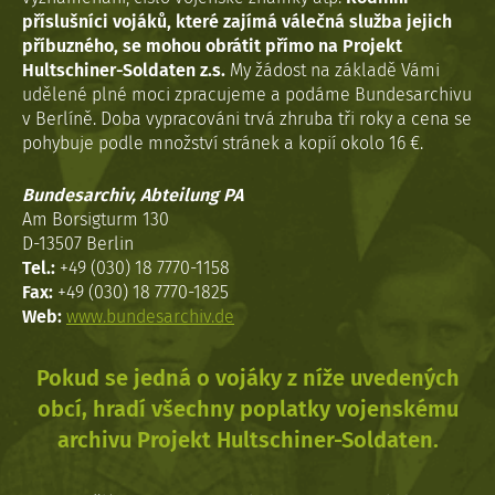
příslušníci vojáků, které zajímá válečná služba jejich
příbuzného, se mohou obrátit přímo na Projekt
Hultschiner-Soldaten z.s.
My žádost na základě Vámi
udělené plné moci zpracujeme a podáme Bundesarchivu
v Berlíně. Doba vypracováni trvá zhruba tři roky a cena se
pohybuje podle množství stránek a kopií okolo 16 €.
Bundesarchiv, Abteilung PA
Am Borsigturm 130
D-13507 Berlin
Tel.:
+49 (030) 18 7770-1158
Fax:
+49 (030) 18 7770-1825
Web:
www.bundesarchiv.de
Pokud se jedná o vojáky z níže uvedených
obcí, hradí všechny poplatky vojenskému
archivu Projekt Hultschiner-Soldaten.