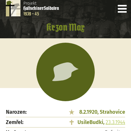
Projekt
Hultschiner
Soldaten
1939 - 45
Krzon Max
Narozen:
8.2.1920, Strahovice
Zemřel:
UsileBudki,
23.3.1944