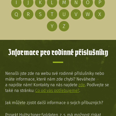
I
J
K
L
M
N
O
P
Q
R
S
T
U
V
W
X
Y
Z
Informace pro rodinné příslušníky
Nenašli jste zde na webu své rodinné příslušníky nebo
máte informace, které nám zde chybí? Neváhejte
a napište nám! Kontakty na nás najdete
zde
. Podívejte se
také na stránku:
Co od vás potřebujeme?
.
Jak můžete zjistit další informace o svých příbuzných?
Projekt Hultschiner-Soldaten, z. s. má možnost získat