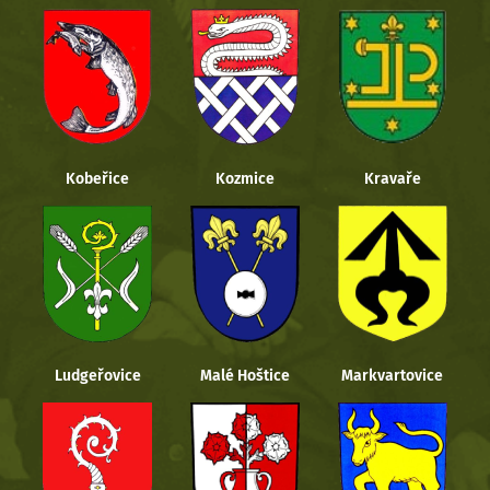
Kobeřice
Kozmice
Kravaře
Ludgeřovice
Malé Hoštice
Markvartovice