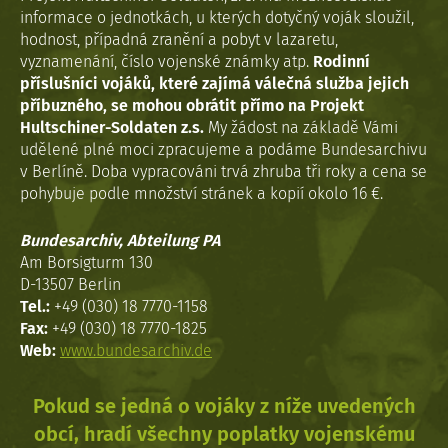
informace o jednotkách, u kterých dotyčný voják sloužil,
hodnost, případná zranění a pobyt v lazaretu,
vyznamenání, číslo vojenské známky atp.
Rodinní
příslušníci vojáků, které zajímá válečná služba jejich
příbuzného, se mohou obrátit přímo na Projekt
Hultschiner-Soldaten z.s.
My žádost na základě Vámi
udělené plné moci zpracujeme a podáme Bundesarchivu
v Berlíně. Doba vypracováni trvá zhruba tři roky a cena se
pohybuje podle množství stránek a kopií okolo 16 €.
Bundesarchiv, Abteilung PA
Am Borsigturm 130
D-13507 Berlin
Tel.:
+49 (030) 18 7770-1158
Fax:
+49 (030) 18 7770-1825
Web:
www.bundesarchiv.de
Pokud se jedná o vojáky z níže uvedených
obcí, hradí všechny poplatky vojenskému