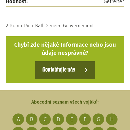
Hodnost:
Gefreiter
2. Komp. Pion. Batl. General Gouvernement
Chybí zde nějaké Informace nebo jsou
údaje nesprávné?
Kontaktujte nás
Abecední seznam všech vojáků:
A
B
C
D
E
F
G
H