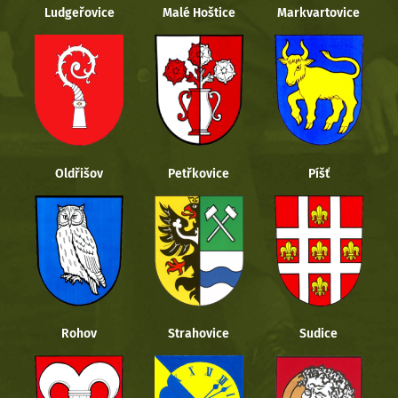
Ludgeřovice
Malé Hoštice
Markvartovice
Oldřišov
Petřkovice
Píšť
Rohov
Strahovice
Sudice