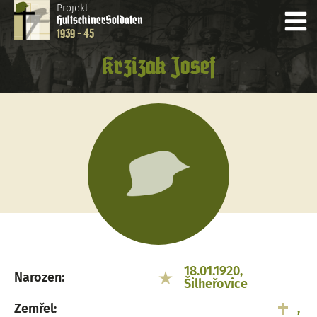
Projekt
Hultschiner
Soldaten
1939 - 45
Krzizak Josef
18.01.1920,
Narozen:
Šilheřovice
Zemřel:
,