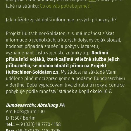
také na stránku:
Co od vás potřebujeme?
.
Jak můžete zjistit další informace o svých příbuzných?
Projekt Hultschiner-Soldaten, z. s. má možnost získat
informace o jednotkách, u kterých dotyčný voják sloužil,
hodnost, případná zranění a pobyt v lazaretu,
vyznamenání, číslo vojenské známky atp.
Rodinní
příslušníci vojáků, které zajímá válečná služba jejich
příbuzného, se mohou obrátit přímo na Projekt
Hultschiner-Soldaten z.s.
My žádost na základě Vámi
udělené plné moci zpracujeme a podáme Bundesarchivu
v Berlíně. Doba vypracováni trvá zhruba tři roky a cena se
pohybuje podle množství stránek a kopií okolo 16 €.
Bundesarchiv, Abteilung PA
Am Borsigturm 130
D-13507 Berlin
Tel.:
+49 (030) 18 7770-1158
Fax:
+49 (030) 18 7770-1825