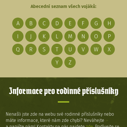
Abecední seznam všech vojáků:
A
B
C
D
E
F
G
H
I
J
K
L
M
N
O
P
Q
R
S
T
U
V
W
X
Y
Z
Informace pro rodinné příslušníky
Nenašli jste zde na webu své rodinné příslušníky nebo
máte informace, které nám zde chybí? Neváhejte
a napište nám! Kontakty na nás najdete
zde
. Podívejte se