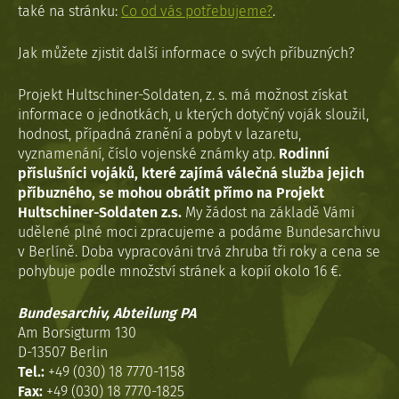
také na stránku:
Co od vás potřebujeme?
.
Jak můžete zjistit další informace o svých příbuzných?
Projekt Hultschiner-Soldaten, z. s. má možnost získat
informace o jednotkách, u kterých dotyčný voják sloužil,
hodnost, případná zranění a pobyt v lazaretu,
vyznamenání, číslo vojenské známky atp.
Rodinní
příslušníci vojáků, které zajímá válečná služba jejich
příbuzného, se mohou obrátit přímo na Projekt
Hultschiner-Soldaten z.s.
My žádost na základě Vámi
udělené plné moci zpracujeme a podáme Bundesarchivu
v Berlíně. Doba vypracováni trvá zhruba tři roky a cena se
pohybuje podle množství stránek a kopií okolo 16 €.
Bundesarchiv, Abteilung PA
Am Borsigturm 130
D-13507 Berlin
Tel.:
+49 (030) 18 7770-1158
Fax:
+49 (030) 18 7770-1825