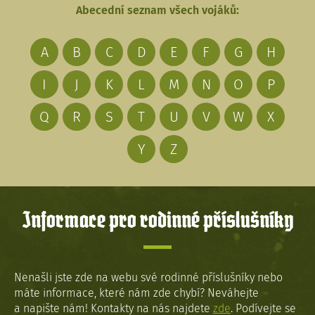
Abecední seznam všech vojáků:
A
B
C
D
E
F
G
H
I
J
K
L
M
N
O
P
Q
R
S
T
U
V
W
X
Y
Z
Informace pro rodinné příslušníky
Nenašli jste zde na webu své rodinné příslušníky nebo
máte informace, které nám zde chybí? Neváhejte
a napište nám! Kontakty na nás najdete
zde
. Podívejte se