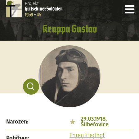
Projekt
Hultschiner
Soldaten
1939 - 45
Kruppa Gustav
29.03.1918,
Narozen:
Šilheřovice
Ehrenfriedhof
Pohřben: