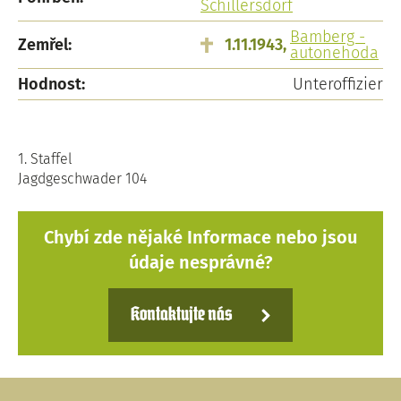
Schillersdorf
Bamberg -
Zemřel:
1.11.1943,
autonehoda
Hodnost:
Unteroffizier
1. Staffel
Jagdgeschwader 104
Chybí zde nějaké Informace nebo jsou
údaje nesprávné?
Kontaktujte nás