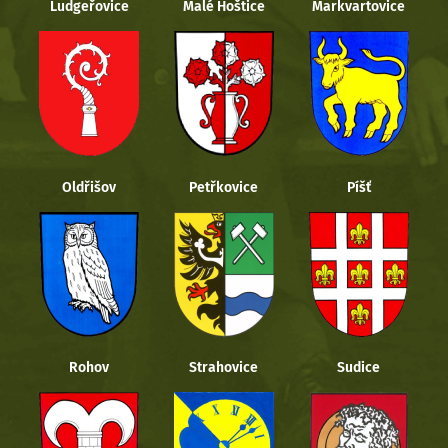
Ludgeřovice
Malé Hoštice
Markvartovice
Oldřišov
Petřkovice
Píšť
Rohov
Strahovice
Sudice