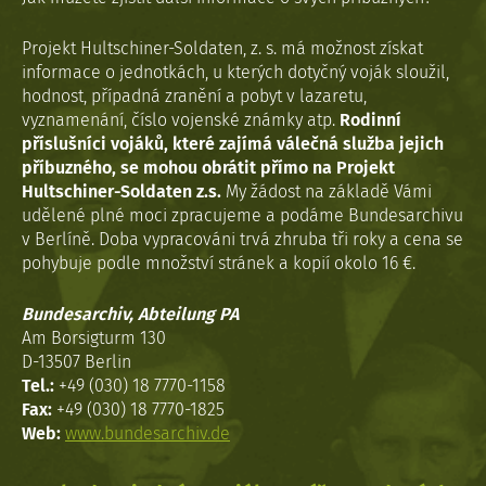
Projekt Hultschiner-Soldaten, z. s. má možnost získat
informace o jednotkách, u kterých dotyčný voják sloužil,
hodnost, případná zranění a pobyt v lazaretu,
vyznamenání, číslo vojenské známky atp.
Rodinní
příslušníci vojáků, které zajímá válečná služba jejich
příbuzného, se mohou obrátit přímo na Projekt
Hultschiner-Soldaten z.s.
My žádost na základě Vámi
udělené plné moci zpracujeme a podáme Bundesarchivu
v Berlíně. Doba vypracováni trvá zhruba tři roky a cena se
pohybuje podle množství stránek a kopií okolo 16 €.
Bundesarchiv, Abteilung PA
Am Borsigturm 130
D-13507 Berlin
Tel.:
+49 (030) 18 7770-1158
Fax:
+49 (030) 18 7770-1825
Web:
www.bundesarchiv.de