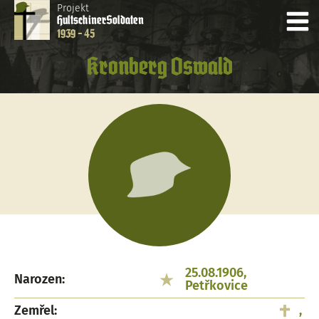
Projekt
Hultschiner
Soldaten
1939 - 45
Kronberg Oswald
25.08.1906,
Narozen:
Petřkovice
Zemřel:
,