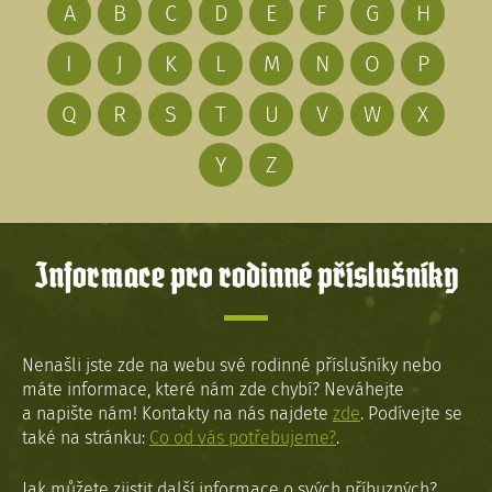
A
B
C
D
E
F
G
H
I
J
K
L
M
N
O
P
Q
R
S
T
U
V
W
X
Y
Z
Informace pro rodinné příslušníky
Nenašli jste zde na webu své rodinné příslušníky nebo
máte informace, které nám zde chybí? Neváhejte
a napište nám! Kontakty na nás najdete
zde
. Podívejte se
také na stránku:
Co od vás potřebujeme?
.
Jak můžete zjistit další informace o svých příbuzných?