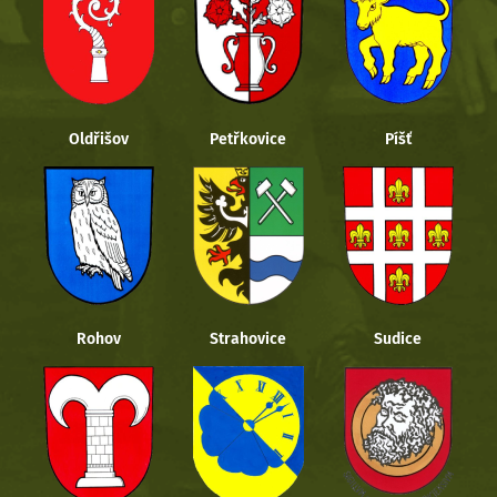
Oldřišov
Petřkovice
Píšť
Rohov
Strahovice
Sudice