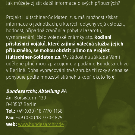
Jak můžete zjistit další informace o svých příbuzných?
Projekt Hultschiner-Soldaten, z. s. má možnost získat
informace o jednotkách, u kterých dotyčný voják sloužil,
hodnost, případná zranění a pobyt v lazaretu,
vyznamenání, číslo vojenské známky atp.
Rodinní
příslušníci vojáků, které zajímá válečná služba jejich
příbuzného, se mohou obrátit přímo na Projekt
Hultschiner-Soldaten z.s.
My žádost na základě Vámi
udělené plné moci zpracujeme a podáme Bundesarchivu
v Berlíně. Doba vypracováni trvá zhruba tři roky a cena se
pohybuje podle množství stránek a kopií okolo 16 €.
Bundesarchiv, Abteilung PA
Am Borsigturm 130
D-13507 Berlin
Tel.:
+49 (030) 18 7770-1158
Fax:
+49 (030) 18 7770-1825
Web:
www.bundesarchiv.de