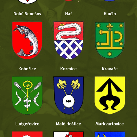
Dolní Benešov
Hať
Hlučín
Kobeřice
Kozmice
Kravaře
Ludgeřovice
Malé Hoštice
Markvartovice