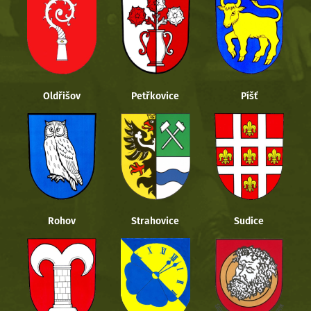
Oldřišov
Petřkovice
Píšť
Rohov
Strahovice
Sudice