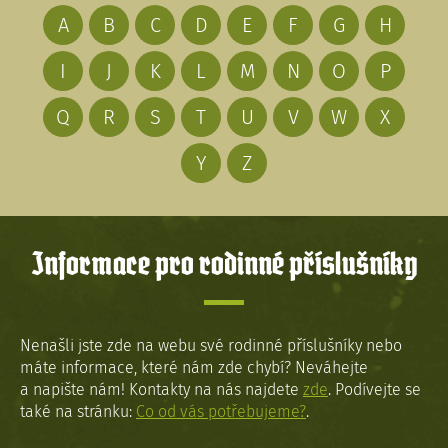
A
B
C
D
E
F
G
H
I
J
K
L
M
N
O
P
Q
R
S
T
U
V
W
X
Y
Z
Informace pro rodinné příslušníky
Nenašli jste zde na webu své rodinné příslušníky nebo
máte informace, které nám zde chybí? Neváhejte
a napište nám! Kontakty na nás najdete
zde
. Podívejte se
také na stránku:
Co od vás potřebujeme?
.