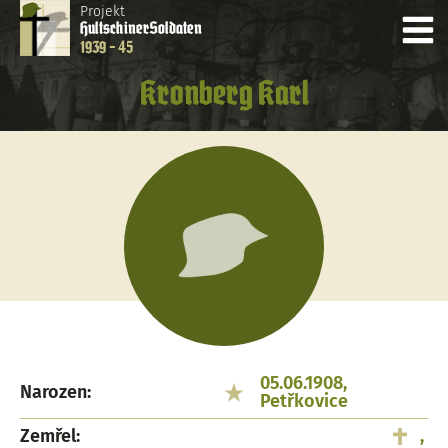
Projekt
Hultschiner
Soldaten
1939 - 45
Kronberg Karl
05.06.1908,
Narozen:
Petřkovice
Zemřel:
,