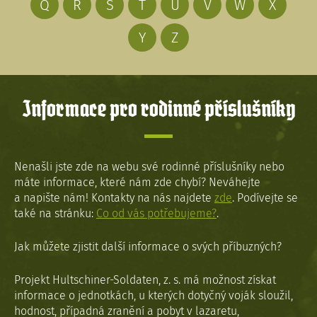
Q
R
S
T
U
V
W
X
Y
Z
Informace pro rodinné příslušníky
Nenašli jste zde na webu své rodinné příslušníky nebo
máte informace, které nám zde chybí? Neváhejte
a napište nám! Kontakty na nás najdete
zde
. Podívejte se
také na stránku:
Co od vás potřebujeme?
.
Jak můžete zjistit další informace o svých příbuzných?
Projekt Hultschiner-Soldaten, z. s. má možnost získat
informace o jednotkách, u kterých dotyčný voják sloužil,
hodnost, případná zranění a pobyt v lazaretu,