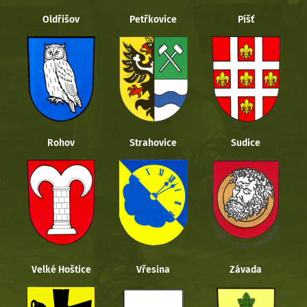
Oldřišov
Petřkovice
Píšť
Rohov
Strahovice
Sudice
Velké Hoštice
Vřesina
Závada