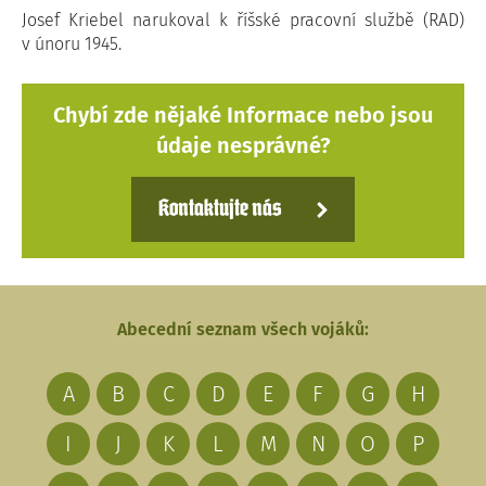
Josef Kriebel narukoval k říšské pracovní službě (RAD)
v únoru 1945.
Chybí zde nějaké Informace nebo jsou
údaje nesprávné?
Kontaktujte nás
Abecední seznam všech vojáků:
A
B
C
D
E
F
G
H
I
J
K
L
M
N
O
P