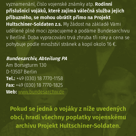
vyznamenání, číslo vojenské známky atp.
Rodinní
příslušníci vojáků, které zajímá válečná služba jejich
příbuzného, se mohou obrátit přímo na Projekt
Hultschiner-Soldaten z.s.
My žádost na základě Vámi
udělené plné moci zpracujeme a podáme Bundesarchivu
v Berlíně. Doba vypracováni trvá zhruba tři roky a cena se
pohybuje podle množství stránek a kopií okolo 16 €.
Bundesarchiv, Abteilung PA
Am Borsigturm 130
D-13507 Berlin
Tel.:
+49 (030) 18 7770-1158
Fax:
+49 (030) 18 7770-1825
Web:
www.bundesarchiv.de
Pokud se jedná o vojáky z níže uvedených
obcí, hradí všechny poplatky vojenskému
archivu Projekt Hultschiner-Soldaten.