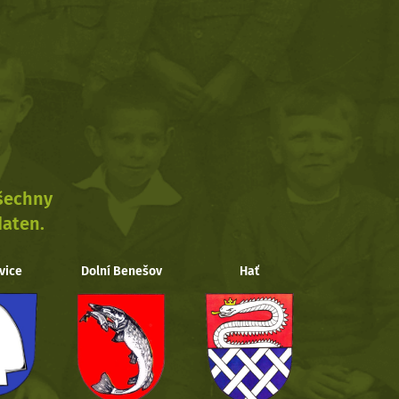
všechny
daten.
vice
Dolní Benešov
Hať