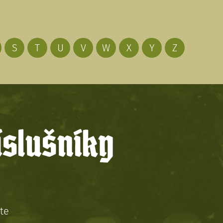
S
T
U
V
W
X
Y
Z
íslušníky
te