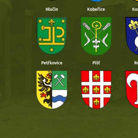
Hlučín
Kobeřice
Ko
Petřkovice
Píšť
R