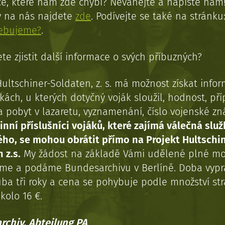
e, které nám zde chybí? Neváhejte a napište nám
y na nás najdete
zde
. Podívejte se také na stránku
řebujeme?
.
te zjistit další informace o svých příbuzných?
Hultschiner-Soldaten, z. s. má možnost získat info
kách, u kterých dotyčný voják sloužil, hodnost, př
a pobyt v lazaretu, vyznamenání, číslo vojenské z
inní příslušníci vojáků, které zajímá válečná služ
ého, se mohou obrátit přímo na Projekt Hultschi
 z.s.
My žádost na základě Vámi udělené plné mo
eme a podáme Bundesarchivu v Berlíně. Doba vypr
uba tři roky a cena se pohybuje podle množství st
kolo 16 €.
rchiv, Abteilung PA