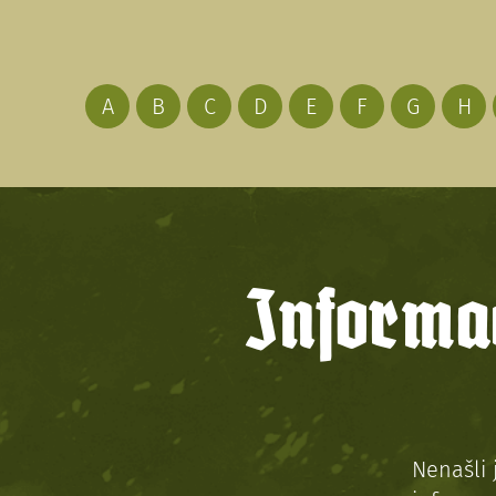
A
B
C
D
E
F
G
H
Informac
Nenašli 