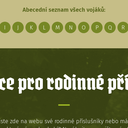
Abecední seznam všech vojáků:
I
J
K
L
M
N
O
P
Q
R
e pro rodinné př
jste zde na webu své rodinné příslušníky nebo má