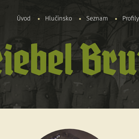
Úvod
Hlučínsko
Seznam
Profil
iebel Br