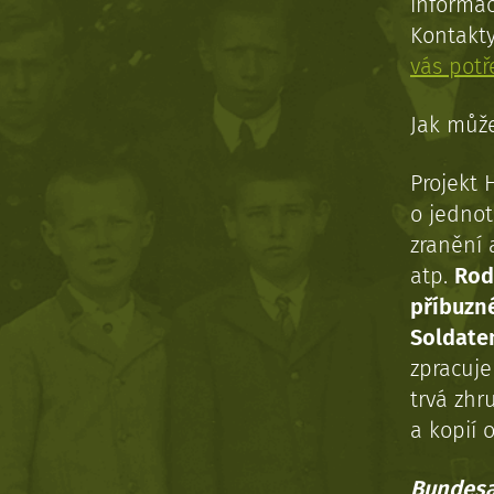
informac
Kontakt
vás pot
Jak může
Projekt 
o jednot
zranění 
atp.
Rod
příbuzn
Soldaten
zpracuj
trvá zhr
a kopií o
Bundesa