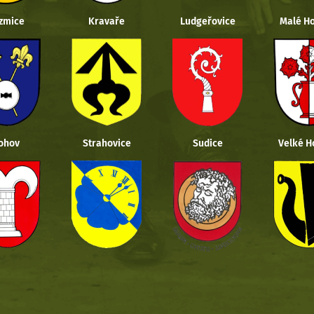
zmice
Kravaře
Ludgeřovice
Malé Ho
ohov
Strahovice
Sudice
Velké H