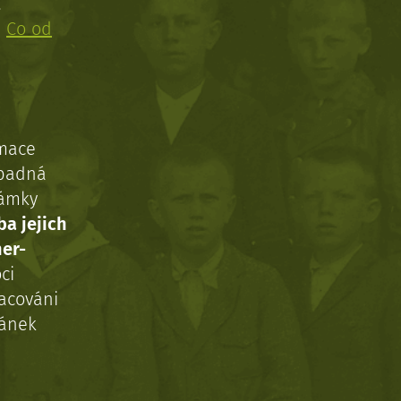
!
:
Co od
rmace
ípadná
námky
ba jejich
ner-
ci
acováni
ránek