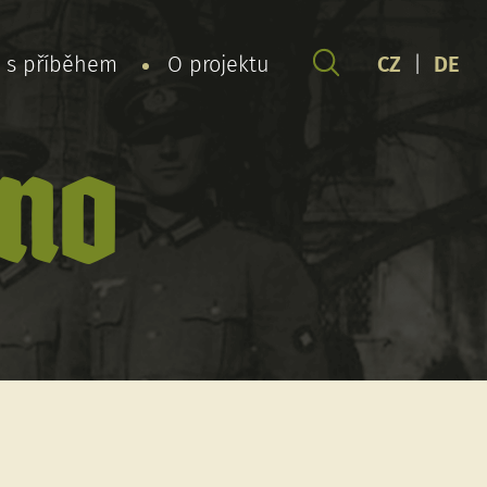
y s příběhem
O projektu
CZ
|
DE
uno