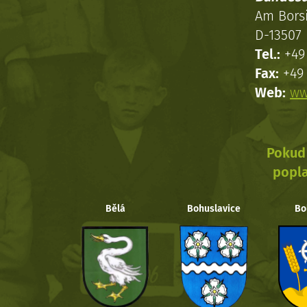
Am Bors
D-13507 
Tel.:
+49 
Fax:
+49 
Web:
ww
Pokud 
popla
Bělá
Bohuslavice
Bo