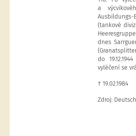
a výcvikové
Ausbildungs-B
(tankové divi
Heeresgruppe 
dnes Sarrguem
(Granatsplitt
do 19.12.194
vyléčení se vr
† 19.02.1984
Zdroj: Deutsc