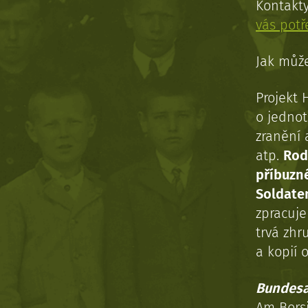
Kontakt
vás pot
Jak může
Projekt 
o jednot
zranění 
atp.
Rod
příbuzn
Soldaten
zpracuj
trvá zhr
a kopií o
Bundesa
Am Bors