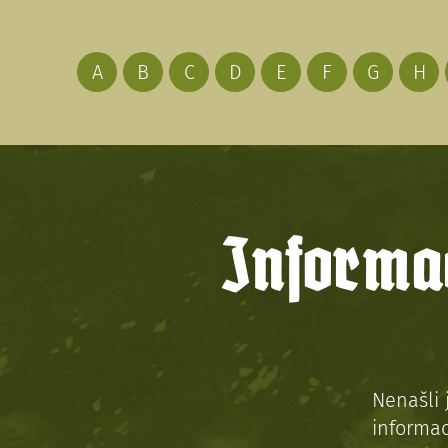
A
B
C
D
E
F
G
H
Informac
Nenašli 
informac