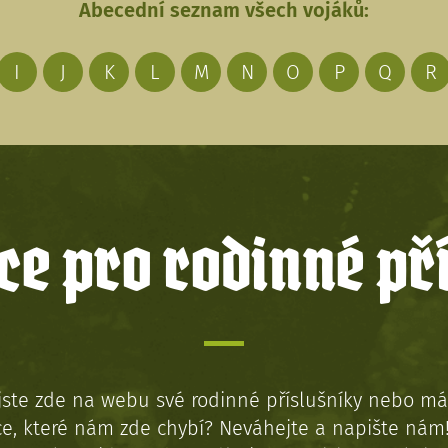
Abecední seznam všech vojáků:
I
J
K
L
M
N
O
P
Q
R
e pro rodinné př
jste zde na webu své rodinné příslušníky nebo má
e, které nám zde chybí? Neváhejte a napište nám