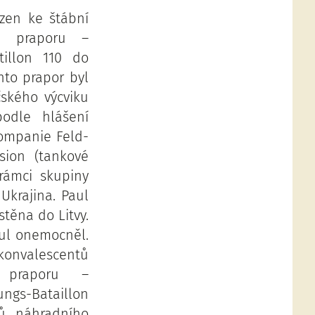
azen ke štábní
ho praporu –
tillon 110 do
nto prapor byl
ičského výcviku
podle hlášení
Kompanie Feld-
ision (tankové
 rámci skupiny
Ukrajina. Paul
stěna do Litvy.
aul onemocněl.
konvalescentů
o praporu –
ngs-Bataillon
ků náhradního