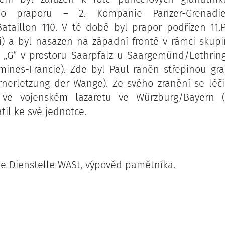
ho praporu – 2. Kompanie Panzer-Grenadie
ataillon 110. V té době byl prapor podřízen 11.P
zi) a byl nasazen na západní frontě v rámci skup
„G“ v prostoru Saarpfalz u Saargemünd/Lothring
ines-Francie). Zde byl Paul raněn střepinou gr
ernerletzung der Wange). Ze svého zranění se léčil
4 ve vojenském lazaretu ve Würzburg/Bayern (
átil ke své jednotce.
he Dienstelle WASt, výpověd pamětníka.