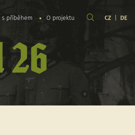
y s příběhem
O projektu
CZ
|
DE
l 26