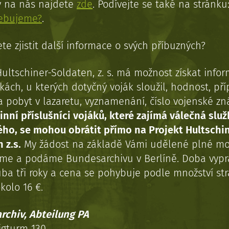
y na nás najdete
zde
. Podívejte se také na stránku
řebujeme?
.
te zjistit další informace o svých příbuzných?
Hultschiner-Soldaten, z. s. má možnost získat info
kách, u kterých dotyčný voják sloužil, hodnost, př
a pobyt v lazaretu, vyznamenání, číslo vojenské z
inní příslušníci vojáků, které zajímá válečná služ
ého, se mohou obrátit přímo na Projekt Hultschi
 z.s.
My žádost na základě Vámi udělené plné mo
eme a podáme Bundesarchivu v Berlíně. Doba vypr
uba tři roky a cena se pohybuje podle množství st
kolo 16 €.
rchiv, Abteilung PA
igturm 130