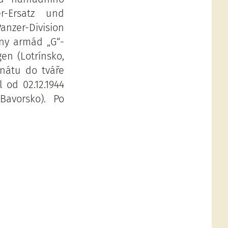
r-Ersatz und
anzer-Division
iny armád „G“-
en (Lotrínsko,
anátu do tváře
 od 02.12.1944
Bavorsko). Po