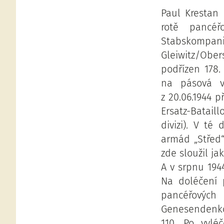
Paul Krestan 
rotě pancéř
Stabskompani
Gleiwitz/Ober
podřízen 178. 
na pásová vo
z 20.06.1944 
Ersatz-Batail
divizi). V té
armád „Střed“
zde sloužil ja
A v srpnu 194
Na doléčení 
pancéřovýc
Genesendenko
110. Po vylé