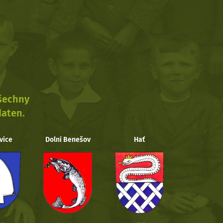
všechny
daten.
vice
Dolní Benešov
Hať