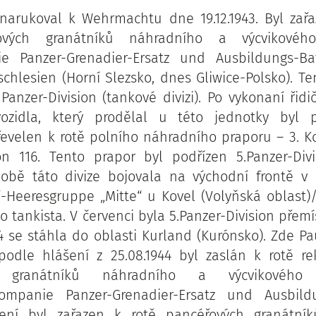
narukoval k Wehrmachtu dne 19.12.1943. Byl zař
ových granátníků náhradního a výcvikové
e Panzer-Grenadier-Ersatz und Ausbildungs-Ba
schlesien (Horní Slezsko, dnes Gliwice-Polsko). Te
Panzer-Division (tankové divizi). Po vykonaní řid
zidla, který prodělal u této jednotky byl 
převelen k rotě polního náhradního praporu – 3. 
lon 116. Tento prapor byl podřízen 5.Panzer-Div
 době táto divize bojovala na východní frontě v
-Heeresgruppe „Mitte“ u Kovel (Volyňská oblast)/
ko tankista. V červenci byla 5.Panzer-Division přemí
4 se stáhla do oblasti Kurland (Kurónsko). Zde P
podle hlášení z 25.08.1944 byl zaslán k rotě re
h granátníků náhradního a výcvikovéh
mpanie Panzer-Grenadier-Ersatz und Ausbildu
čení byl zařazen k rotě pancéřových granátní