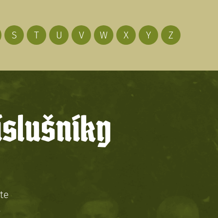
S
T
U
V
W
X
Y
Z
íslušníky
te
!