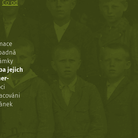
:
Co od
rmace
ípadná
námky
ba jejich
ner-
ci
acováni
ránek