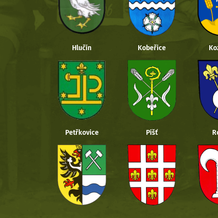
Hlučín
Kobeřice
Ko
Petřkovice
Píšť
R