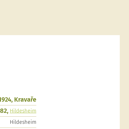
.1924, Kravaře
982,
Hildesheim
Hildesheim