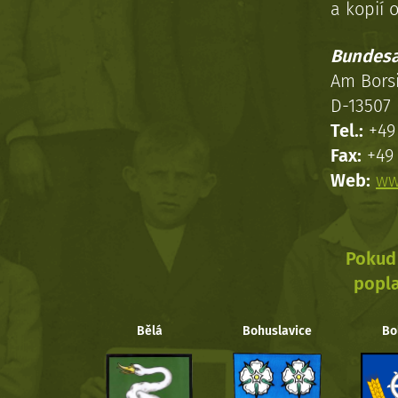
a kopií o
Bundesa
Am Bors
D-13507 
Tel.:
+49 
Fax:
+49 
Web:
ww
Pokud 
popla
Bělá
Bohuslavice
Bo