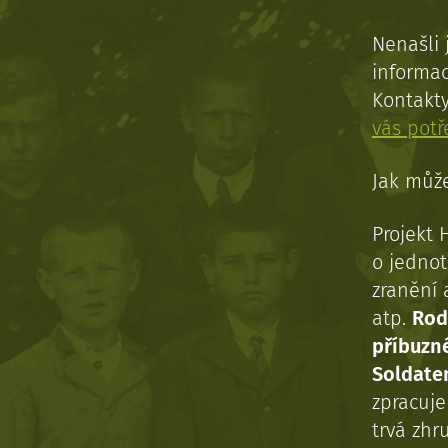
Nenašli 
informac
Kontakt
vás pot
Jak může
Projekt 
o jednot
zranění 
atp.
Rod
příbuzn
Soldaten
zpracuj
trvá zhr