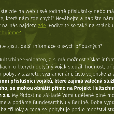
jste zde na webu své rodinné příslušníky nebo má
e, které nám zde chybí? Neváhejte a napište nám
y na nás najdete
zde
. Podívejte se také na stránku
řebujeme?
.
te zjistit další informace o svých příbuzných?
Hultschiner-Soldaten, z. s. má možnost získat info
kách, u kterých dotyčný voják sloužil, hodnost, př
a pobyt v lazaretu, vyznamenání, číslo vojenské z
inní příslušníci vojáků, které zajímá válečná služ
ého, se mohou obrátit přímo na Projekt Hultschi
 z.s.
My žádost na základě Vámi udělené plné mo
eme a podáme Bundesarchivu v Berlíně. Doba vypr
uba tři roky a cena se pohybuje podle množství st