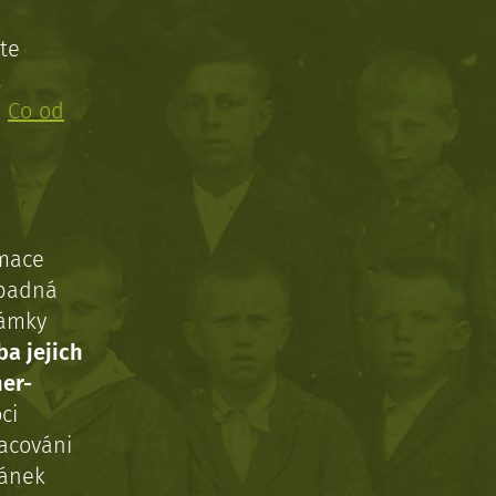
te
!
:
Co od
rmace
ípadná
námky
ba jejich
ner-
ci
acováni
ránek