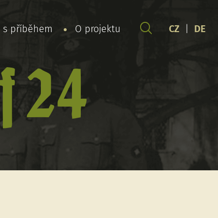
y s příběhem
O projektu
CZ
|
DE
f 24