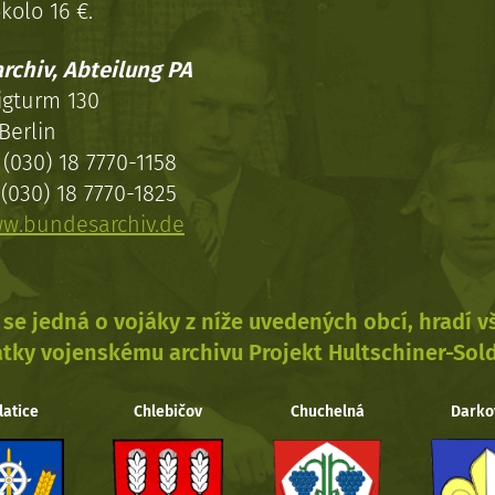
kolo 16 €.
rchiv, Abteilung PA
igturm 130
Berlin
(030) 18 7770-1158
(030) 18 7770-1825
w.bundesarchiv.de
se jedná o vojáky z níže uvedených obcí, hradí 
tky vojenskému archivu Projekt Hultschiner-Sol
latice
Chlebičov
Chuchelná
Darko