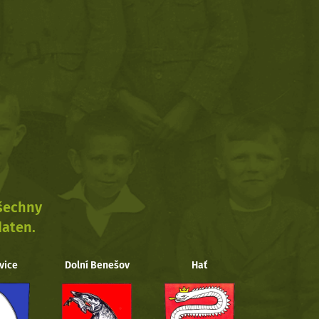
všechny
daten.
vice
Dolní Benešov
Hať