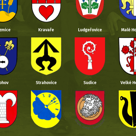
zmice
Kravaře
Ludgeřovice
Malé Ho
ohov
Strahovice
Sudice
Velké H