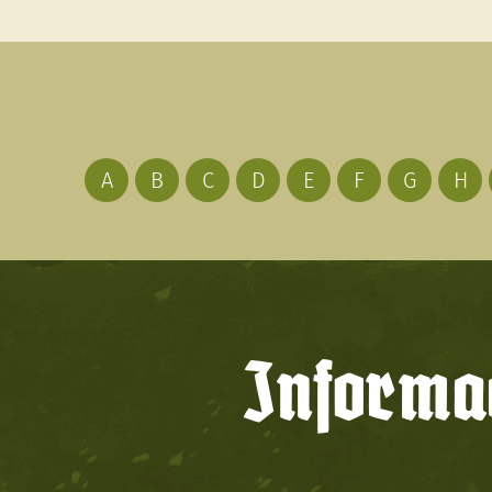
A
B
C
D
E
F
G
H
Informac