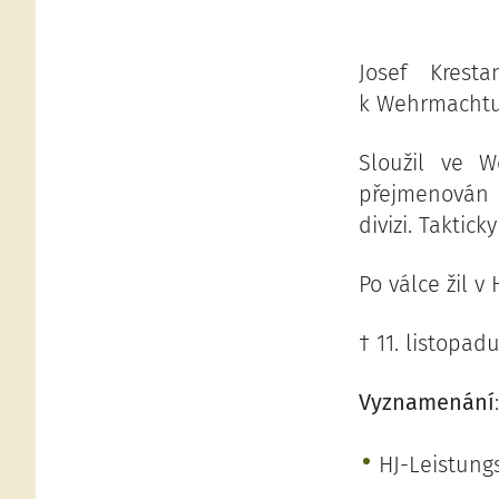
Josef Krest
k Wehrmachtu
Sloužil ve 
přejmenován 
divizi. Taktic
Po válce žil v
† 11. listopad
Vyznamenání
:
HJ-Leistung