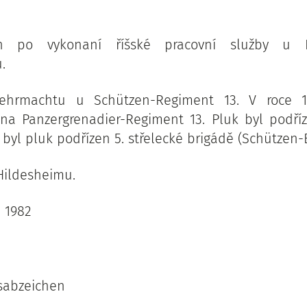
an po vykonaní říšské pracovní služby u R
.
Wehrmachtu u Schützen-Regiment 13. V roce 1
na Panzergrenadier-Regiment 13. Pluk byl podříz
ky byl pluk podřízen 5. střelecké brigádě (Schützen-
 Hildesheimu.
u 1982
sabzeichen