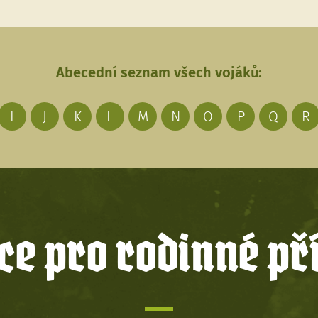
Abecední seznam všech vojáků:
I
J
K
L
M
N
O
P
Q
R
e pro rodinné př