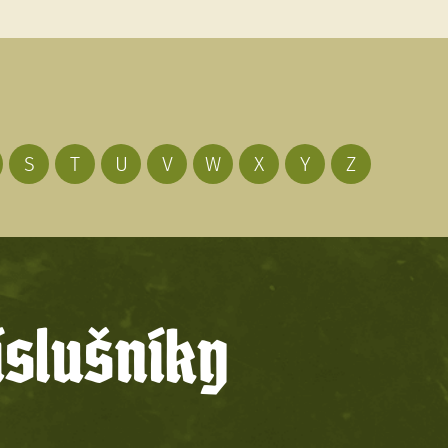
S
T
U
V
W
X
Y
Z
íslušníky