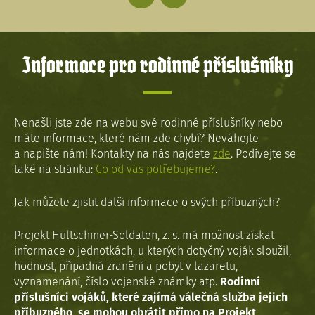
Informace pro rodinné příslušníky
Nenašli jste zde na webu své rodinné příslušníky nebo
máte informace, které nám zde chybí? Neváhejte
a napište nám! Kontakty na nás najdete
zde
. Podívejte se
také na stránku:
Co od vás potřebujeme?
.
Jak můžete zjistit další informace o svých příbuzných?
Projekt Hultschiner-Soldaten, z. s. má možnost získat
informace o jednotkách, u kterých dotyčný voják sloužil,
hodnost, případná zranění a pobyt v lazaretu,
vyznamenání, číslo vojenské známky atp.
Rodinní
příslušníci vojáků, které zajímá válečná služba jejich
příbuzného, se mohou obrátit přímo na Projekt