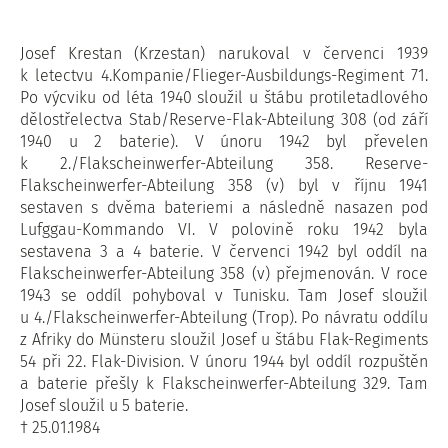
Josef Krestan (Krzestan) narukoval v červenci 1939
k letectvu 4.Kompanie/Flieger-Ausbildungs-Regiment 71.
Po výcviku od léta 1940 sloužil u štábu protiletadlového
dělostřelectva Stab/Reserve-Flak-Abteilung 308 (od září
1940 u 2 baterie). V únoru 1942 byl převelen
k 2./Flakscheinwerfer-Abteilung 358. Reserve-
Flakscheinwerfer-Abteilung 358 (v) byl v říjnu 1941
sestaven s dvěma bateriemi a následně nasazen pod
Lufggau-Kommando VI. V polovině roku 1942 byla
sestavena 3 a 4 baterie. V červenci 1942 byl oddíl na
Flakscheinwerfer-Abteilung 358 (v) přejmenován. V roce
1943 se oddíl pohyboval v Tunisku. Tam Josef sloužil
u 4./Flakscheinwerfer-Abteilung (Trop). Po návratu oddílu
z Afriky do Münsteru sloužil Josef u štábu Flak-Regiments
54 při 22. Flak-Division. V únoru 1944 byl oddíl rozpuštěn
a baterie přešly k Flakscheinwerfer-Abteilung 329. Tam
Josef sloužil u 5 baterie.
† 25.01.1984