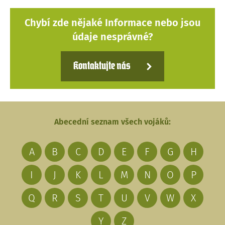
Chybí zde nějaké Informace nebo jsou
údaje nesprávné?
Kontaktujte nás
Abecední seznam všech vojáků:
A
B
C
D
E
F
G
H
I
J
K
L
M
N
O
P
Q
R
S
T
U
V
W
X
Y
Z