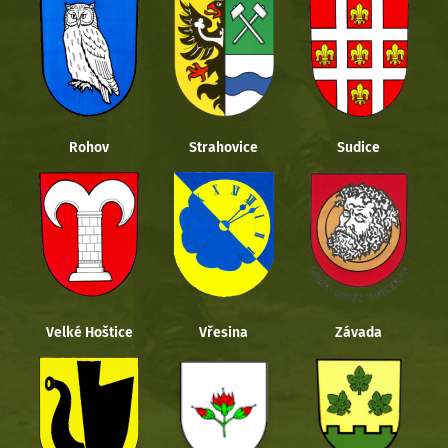
Rohov
Strahovice
Sudice
Velké Hoštice
Vřesina
Závada