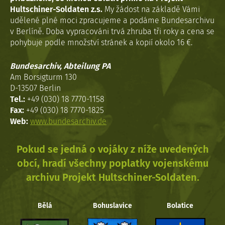
Hultschiner-Soldaten z.s.
My žádost na základě Vámi
udělené plné moci zpracujeme a podáme Bundesarchivu
v Berlíně. Doba vypracováni trvá zhruba tři roky a cena se
pohybuje podle množství stránek a kopií okolo 16 €.
Bundesarchiv, Abteilung PA
Am Borsigturm 130
D-13507 Berlin
Tel.:
+49 (030) 18 7770-1158
Fax:
+49 (030) 18 7770-1825
Web:
www.bundesarchiv.de
Pokud se jedná o vojáky z níže uvedených
obcí, hradí všechny poplatky vojenskému
archivu Projekt Hultschiner-Soldaten.
Bělá
Bohuslavice
Bolatice