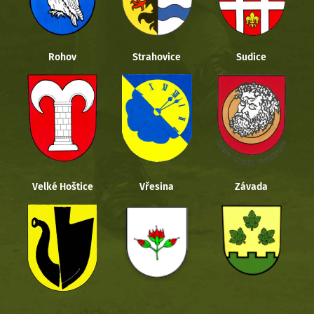
Rohov
Strahovice
Sudice
Velké Hoštice
Vřesina
Závada