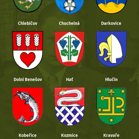
Chlebičov
Chuchelná
Darkovice
Dolní Benešov
Hať
Hlučín
Kobeřice
Kozmice
Kravaře