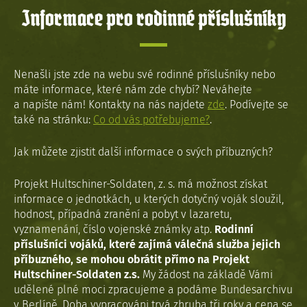
Informace pro rodinné příslušníky
Nenašli jste zde na webu své rodinné příslušníky nebo
máte informace, které nám zde chybí? Neváhejte
a napište nám! Kontakty na nás najdete
zde
. Podívejte se
také na stránku:
Co od vás potřebujeme?
.
Jak můžete zjistit další informace o svých příbuzných?
Projekt Hultschiner-Soldaten, z. s. má možnost získat
informace o jednotkách, u kterých dotyčný voják sloužil,
hodnost, případná zranění a pobyt v lazaretu,
vyznamenání, číslo vojenské známky atp.
Rodinní
příslušníci vojáků, které zajímá válečná služba jejich
příbuzného, se mohou obrátit přímo na Projekt
Hultschiner-Soldaten z.s.
My žádost na základě Vámi
udělené plné moci zpracujeme a podáme Bundesarchivu
v Berlíně. Doba vypracováni trvá zhruba tři roky a cena se