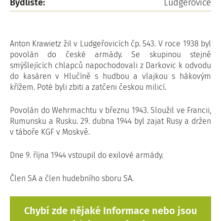
Bydliště:
Ludgeřovice
Anton Krawietz žil v Ludgeřovicích čp. 543. V roce 1938 byl
povolán do české armády. Se skupinou stejně
smýšlejících chlapců napochodovali z Darkovic k odvodu
do kasáren v Hlučíně s hudbou a vlajkou s hákovým
křížem. Poté byli zbiti a zatčeni českou milicí.
Povolán do Wehrmachtu v březnu 1943. Sloužil ve Francii,
Rumunsku a Rusku. 29. dubna 1944 byl zajat Rusy a držen
v táboře KGF v Moskvě.
Dne 9. října 1944 vstoupil do exilové armády.
Člen SA a člen hudebního sboru SA.
Chybí zde nějaké Informace nebo jsou