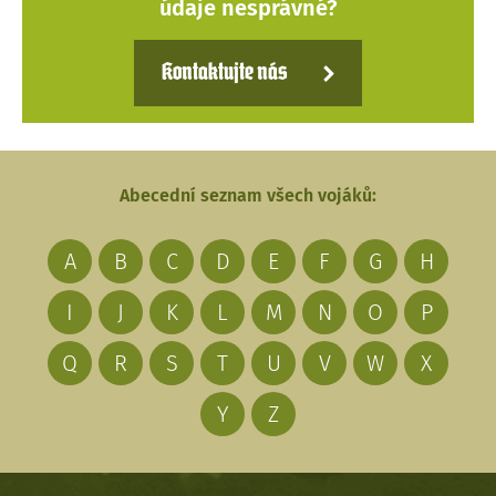
údaje nesprávné?
Kontaktujte nás
Abecední seznam všech vojáků:
A
B
C
D
E
F
G
H
I
J
K
L
M
N
O
P
Q
R
S
T
U
V
W
X
Y
Z