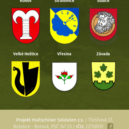
Rohov
Strahovice
Sudice
Velké Hoštice
Vřesina
Závada
Projekt Hultschiner Soldaten z.s.
| Třešňová 37,
Bolatice - Borová, PSČ 747 23 |
IČO:
22758551