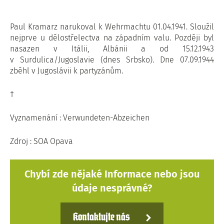
Paul Kramarz narukoval k Wehrmachtu 01.04.1941. Sloužil
nejprve u dělostřelectva na západním valu. Později byl
nasazen v Itálii, Albánii a od 15.12.1943
v Surdulica/Jugoslavie (dnes Srbsko). Dne 07.09.1944
zběhl v Jugoslávii k partyzánům.
†
Vyznamenání : Verwundeten-Abzeichen
Zdroj : SOA Opava
Chybí zde nějaké Informace nebo jsou
údaje nesprávné?
Kontaktujte nás