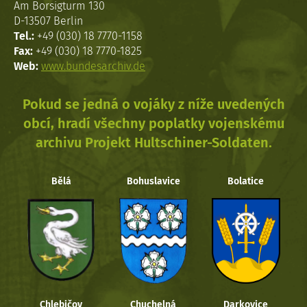
Am Borsigturm 130
D-13507 Berlin
Tel.:
+49 (030) 18 7770-1158
Fax:
+49 (030) 18 7770-1825
Web:
www.bundesarchiv.de
Pokud se jedná o vojáky z níže uvedených
obcí, hradí všechny poplatky vojenskému
archivu Projekt Hultschiner-Soldaten.
Bělá
Bohuslavice
Bolatice
Chlebičov
Chuchelná
Darkovice