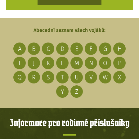
Abecední seznam všech vojáků:
A
B
C
D
E
F
G
H
I
J
K
L
M
N
O
P
Q
R
S
T
U
V
W
X
Y
Z
Informace pro rodinné příslušníky