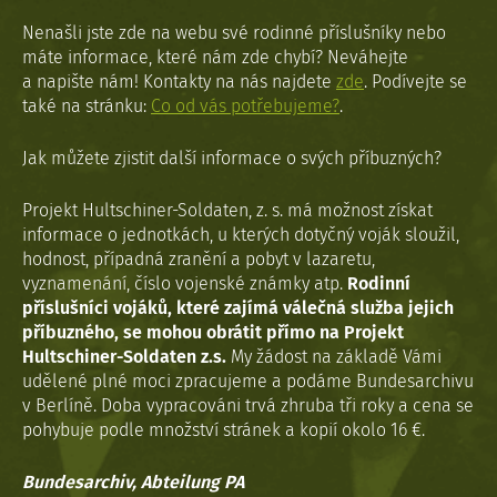
Nenašli jste zde na webu své rodinné příslušníky nebo
máte informace, které nám zde chybí? Neváhejte
a napište nám! Kontakty na nás najdete
zde
. Podívejte se
také na stránku:
Co od vás potřebujeme?
.
Jak můžete zjistit další informace o svých příbuzných?
Projekt Hultschiner-Soldaten, z. s. má možnost získat
informace o jednotkách, u kterých dotyčný voják sloužil,
hodnost, případná zranění a pobyt v lazaretu,
vyznamenání, číslo vojenské známky atp.
Rodinní
příslušníci vojáků, které zajímá válečná služba jejich
příbuzného, se mohou obrátit přímo na Projekt
Hultschiner-Soldaten z.s.
My žádost na základě Vámi
udělené plné moci zpracujeme a podáme Bundesarchivu
v Berlíně. Doba vypracováni trvá zhruba tři roky a cena se
pohybuje podle množství stránek a kopií okolo 16 €.
Bundesarchiv, Abteilung PA