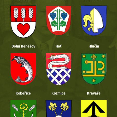
Dolní Benešov
Hať
Hlučín
Kobeřice
Kozmice
Kravaře