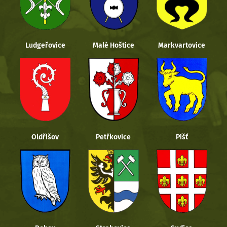
Ludgeřovice
Malé Hoštice
Markvartovice
Oldřišov
Petřkovice
Píšť