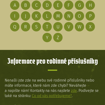
A
B
C
D
E
F
G
H
I
J
K
L
M
N
O
P
Q
R
S
T
U
V
W
X
Y
Z
Informace pro rodinné příslušníky
Nenašli jste zde na webu své rodinné příslušníky nebo
máte informace, které nám zde chybí? Neváhejte
a napište nám! Kontakty na nás najdete
zde
. Podívejte se
také na stránku:
Co od vás potřebujeme?
.