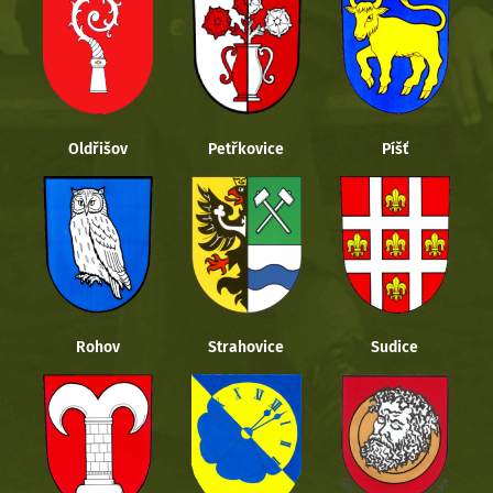
Oldřišov
Petřkovice
Píšť
Rohov
Strahovice
Sudice