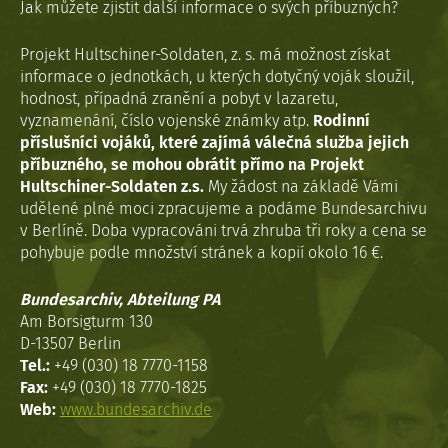
Jak můžete zjistit další informace o svých příbuzných?
Projekt Hultschiner-Soldaten, z. s. má možnost získat
informace o jednotkách, u kterých dotyčný voják sloužil,
hodnost, případná zranění a pobyt v lazaretu,
vyznamenání, číslo vojenské známky atp.
Rodinní
příslušníci vojáků, které zajímá válečná služba jejich
příbuzného, se mohou obrátit přímo na Projekt
Hultschiner-Soldaten z.s.
My žádost na základě Vámi
udělené plné moci zpracujeme a podáme Bundesarchivu
v Berlíně. Doba vypracováni trvá zhruba tři roky a cena se
pohybuje podle množství stránek a kopií okolo 16 €.
Bundesarchiv, Abteilung PA
Am Borsigturm 130
D-13507 Berlin
Tel.:
+49 (030) 18 7770-1158
Fax:
+49 (030) 18 7770-1825
Web:
www.bundesarchiv.de