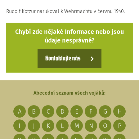
Rudolf Kotzur narukoval k Wehrmachtu v červnu 1940.
Chybí zde nějaké Informace nebo jsou
údaje nesprávné?
Kontaktujte nás
Abecední seznam všech vojáků:
A
B
C
D
E
F
G
H
I
J
K
L
M
N
O
P