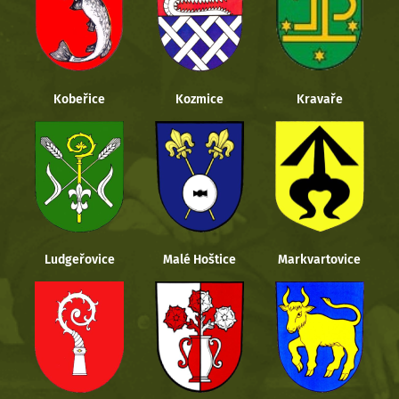
Kobeřice
Kozmice
Kravaře
Ludgeřovice
Malé Hoštice
Markvartovice