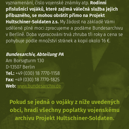
vyznamenání, číslo vojenské známky atp.
Rodinní
příslušníci vojáků, které zajímá válečná služba jejich
příbuzného, se mohou obrátit přímo na Projekt
Hultschiner-Soldaten z.s.
My žádost na základě Vámi
udělené plné moci zpracujeme a podáme Bundesarchivu
v Berlíně. Doba vypracováni trvá zhruba tři roky a cena se
pohybuje podle množství stránek a kopií okolo 16 €.
Bundesarchiv, Abteilung PA
Am Borsigturm 130
D-13507 Berlin
Tel.:
+49 (030) 18 7770-1158
Fax:
+49 (030) 18 7770-1825
Web:
www.bundesarchiv.de
Pokud se jedná o vojáky z níže uvedených
obcí, hradí všechny poplatky vojenskému
archivu Projekt Hultschiner-Soldaten.