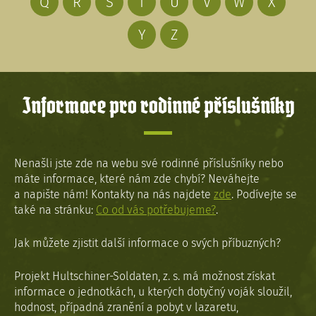
Q
R
S
T
U
V
W
X
Y
Z
Informace pro rodinné příslušníky
Nenašli jste zde na webu své rodinné příslušníky nebo
máte informace, které nám zde chybí? Neváhejte
a napište nám! Kontakty na nás najdete
zde
. Podívejte se
také na stránku:
Co od vás potřebujeme?
.
Jak můžete zjistit další informace o svých příbuzných?
Projekt Hultschiner-Soldaten, z. s. má možnost získat
informace o jednotkách, u kterých dotyčný voják sloužil,
hodnost, případná zranění a pobyt v lazaretu,