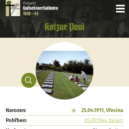
Projekt
Hultschiner
Soldaten
1939 - 45
Kotzur Paul
Narozen:
25.04.1911, Vřesina
Pohřben:
05.09.1944 Italien