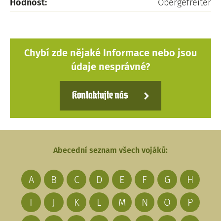
Hodnost:
Obergefreiter
Chybí zde nějaké Informace nebo jsou
údaje nesprávné?
Kontaktujte nás
Abecední seznam všech vojáků:
A
B
C
D
E
F
G
H
I
J
K
L
M
N
O
P