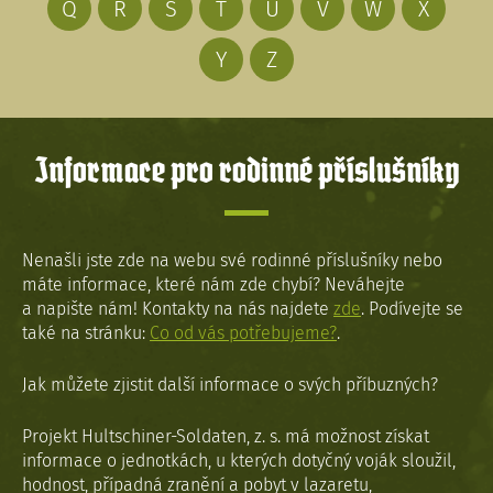
Q
R
S
T
U
V
W
X
Y
Z
Informace pro rodinné příslušníky
Nenašli jste zde na webu své rodinné příslušníky nebo
máte informace, které nám zde chybí? Neváhejte
a napište nám! Kontakty na nás najdete
zde
. Podívejte se
také na stránku:
Co od vás potřebujeme?
.
Jak můžete zjistit další informace o svých příbuzných?
Projekt Hultschiner-Soldaten, z. s. má možnost získat
informace o jednotkách, u kterých dotyčný voják sloužil,
hodnost, případná zranění a pobyt v lazaretu,