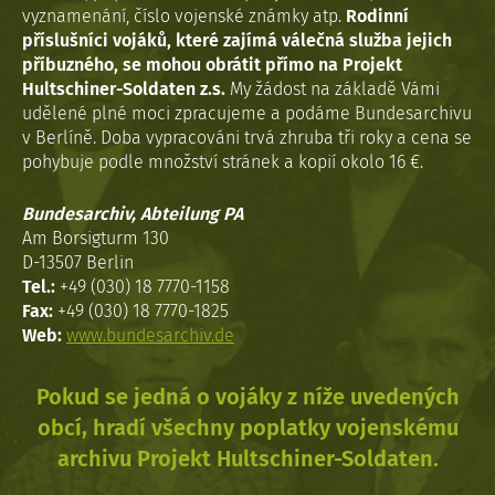
vyznamenání, číslo vojenské známky atp.
Rodinní
příslušníci vojáků, které zajímá válečná služba jejich
příbuzného, se mohou obrátit přímo na Projekt
Hultschiner-Soldaten z.s.
My žádost na základě Vámi
udělené plné moci zpracujeme a podáme Bundesarchivu
v Berlíně. Doba vypracováni trvá zhruba tři roky a cena se
pohybuje podle množství stránek a kopií okolo 16 €.
Bundesarchiv, Abteilung PA
Am Borsigturm 130
D-13507 Berlin
Tel.:
+49 (030) 18 7770-1158
Fax:
+49 (030) 18 7770-1825
Web:
www.bundesarchiv.de
Pokud se jedná o vojáky z níže uvedených
obcí, hradí všechny poplatky vojenskému
archivu Projekt Hultschiner-Soldaten.