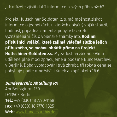
Jak můžete zjistit další informace o svých příbuzných?
Projekt Hultschiner-Soldaten, z. s. má možnost získat
informace o jednotkách, u kterých dotyčný voják sloužil,
hodnost, případná zranění a pobyt v lazaretu,
vyznamenání, číslo vojenské známky atp.
Rodinní
příslušníci vojáků, které zajímá válečná služba jejich
příbuzného, se mohou obrátit přímo na Projekt
Hultschiner-Soldaten z.s.
My žádost na základě Vámi
udělené plné moci zpracujeme a podáme Bundesarchivu
v Berlíně. Doba vypracováni trvá zhruba tři roky a cena se
pohybuje podle množství stránek a kopií okolo 16 €.
Bundesarchiv, Abteilung PA
Am Borsigturm 130
D-13507 Berlin
Tel.:
+49 (030) 18 7770-1158
Fax:
+49 (030) 18 7770-1825
Web:
www.bundesarchiv.de