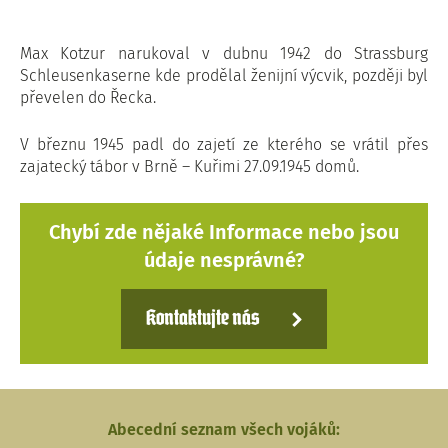
Max Kotzur narukoval v dubnu 1942 do Strassburg
Schleusenkaserne kde prodělal ženijní výcvik, později byl
převelen do Řecka.
V březnu 1945 padl do zajetí ze kterého se vrátil přes
zajatecký tábor v Brně – Kuřimi 27.09.1945 domů.
Chybí zde nějaké Informace nebo jsou
údaje nesprávné?
Kontaktujte nás
Abecední seznam všech vojáků: