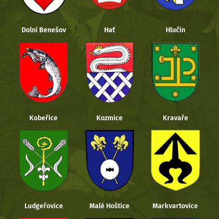
Dolní Benešov
Hať
Hlučín
Kobeřice
Kozmice
Kravaře
Ludgeřovice
Malé Hoštice
Markvartovice