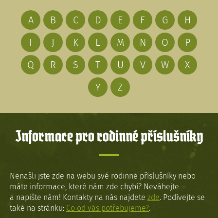
A
B
C
D
E
F
G
H
I
J
K
L
M
N
O
P
Q
R
S
T
U
V
W
X
Y
Z
Informace pro rodinné příslušníky
Nenašli jste zde na webu své rodinné příslušníky nebo
máte informace, které nám zde chybí? Neváhejte
a napište nám! Kontakty na nás najdete
zde
. Podívejte se
také na stránku:
Co od vás potřebujeme?
.