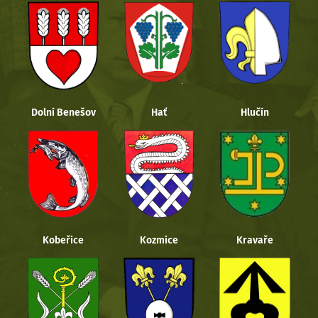
Dolní Benešov
Hať
Hlučín
Kobeřice
Kozmice
Kravaře