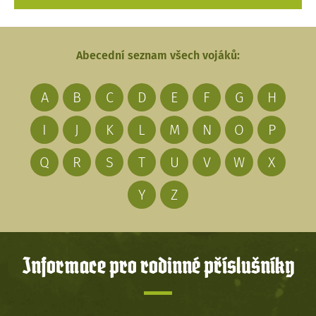
Abecední seznam všech vojáků:
A
B
C
D
E
F
G
H
I
J
K
L
M
N
O
P
Q
R
S
T
U
V
W
X
Y
Z
Informace pro rodinné příslušníky