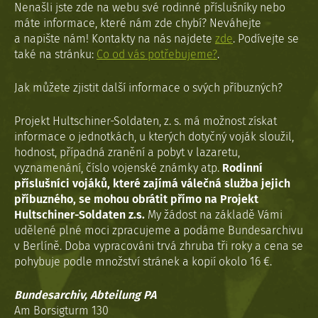
Nenašli jste zde na webu své rodinné příslušníky nebo
máte informace, které nám zde chybí? Neváhejte
a napište nám! Kontakty na nás najdete
zde
. Podívejte se
také na stránku:
Co od vás potřebujeme?
.
Jak můžete zjistit další informace o svých příbuzných?
Projekt Hultschiner-Soldaten, z. s. má možnost získat
informace o jednotkách, u kterých dotyčný voják sloužil,
hodnost, případná zranění a pobyt v lazaretu,
vyznamenání, číslo vojenské známky atp.
Rodinní
příslušníci vojáků, které zajímá válečná služba jejich
příbuzného, se mohou obrátit přímo na Projekt
Hultschiner-Soldaten z.s.
My žádost na základě Vámi
udělené plné moci zpracujeme a podáme Bundesarchivu
v Berlíně. Doba vypracováni trvá zhruba tři roky a cena se
pohybuje podle množství stránek a kopií okolo 16 €.
Bundesarchiv, Abteilung PA
Am Borsigturm 130