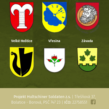
Velké Hoštice
Vřesina
Závada
Projekt Hultschiner Soldaten z.s.
| Třešňová 37,
Bolatice - Borová, PSČ 747 23 |
IČO:
22758551