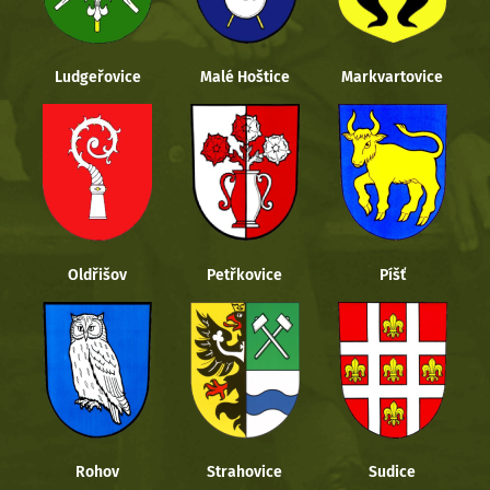
Ludgeřovice
Malé Hoštice
Markvartovice
Oldřišov
Petřkovice
Píšť
Rohov
Strahovice
Sudice