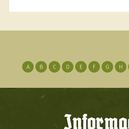
A
B
C
D
E
F
G
H
Informac