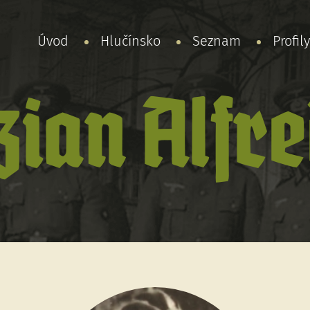
Úvod
Hlučínsko
Seznam
Profil
zian Alfre