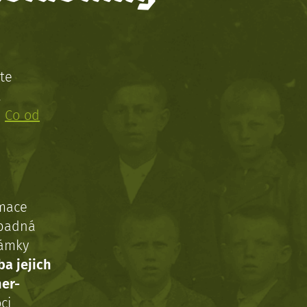
te
!
:
Co od
rmace
ípadná
námky
ba jejich
ner-
ci