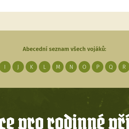
Abecední seznam všech vojáků:
I
J
K
L
M
N
O
P
Q
R
e pro rodinné př