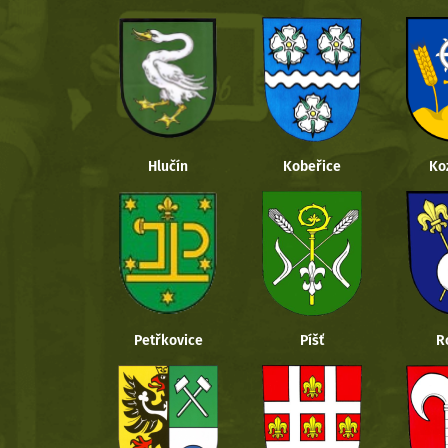
Hlučín
Kobeřice
Ko
Petřkovice
Píšť
R