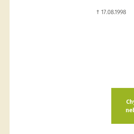
† 17.08.1998
Ch
ne