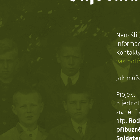
Nenašli 
informac
Kontakt
vás pot
Jak může
Projekt 
o jednot
zranění 
atp.
Rod
příbuzn
Soldaten