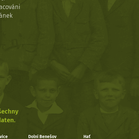
acováni
ránek
všechny
daten.
vice
Dolní Benešov
Hať