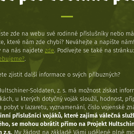
jste zde na webu své rodinné příslušníky nebo má
e, které nám zde chybí? Neváhejte a napište nám
y na nás najdete
zde
. Podívejte se také na stránku
řebujeme?
.
te zjistit další informace o svých příbuzných?
Hultschiner-Soldaten, z. s. má možnost získat info
kách, u kterých dotyčný voják sloužil, hodnost, př
a pobyt v lazaretu, vyznamenání, číslo vojenské z
inní příslušníci vojáků, které zajímá válečná služ
ého, se mohou obrátit přímo na Projekt Hultschi
 z.s.
My žádost na základě Vámi udělené plné mo