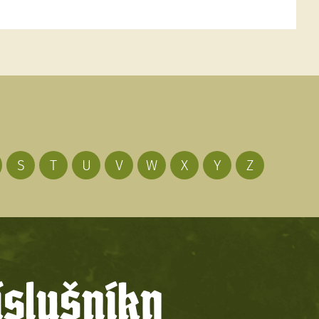
S
T
U
V
W
X
Y
Z
íslušníky