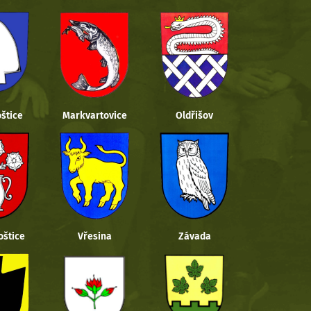
štice
Markvartovice
Oldřišov
oštice
Vřesina
Závada