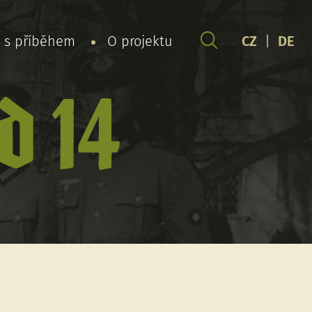
y s příběhem
O projektu
CZ
|
DE
d 14