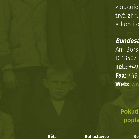
zpracuj
trvá zhr
a kopií o
Bundesa
Am Bors
D-13507 
Tel.:
+49 
Fax:
+49 
Web:
ww
Pokud 
popla
Bělá
Bohuslavice
Bo