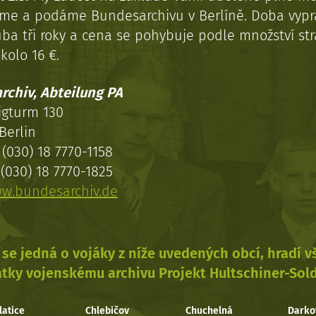
eme a podáme Bundesarchivu v Berlíně. Doba vypr
uba tři roky a cena se pohybuje podle množství st
kolo 16 €.
rchiv, Abteilung PA
igturm 130
Berlin
(030) 18 7770-1158
(030) 18 7770-1825
w.bundesarchiv.de
se jedná o vojáky z níže uvedených obcí, hradí 
tky vojenskému archivu Projekt Hultschiner-Sol
latice
Chlebičov
Chuchelná
Darko