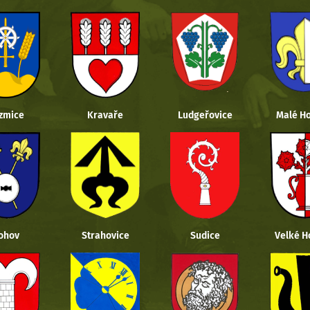
zmice
Kravaře
Ludgeřovice
Malé Ho
ohov
Strahovice
Sudice
Velké H