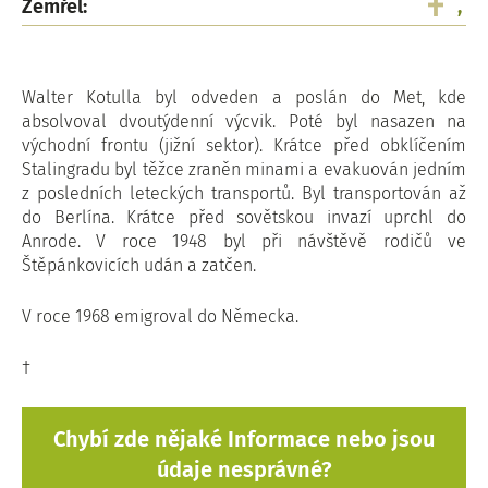
Zemřel:
,
Walter Kotulla byl odveden a poslán do Met, kde
absolvoval dvoutýdenní výcvik. Poté byl nasazen na
východní frontu (jižní sektor). Krátce před obklíčením
Stalingradu byl těžce zraněn minami a evakuován jedním
z posledních leteckých transportů. Byl transportován až
do Berlína. Krátce před sovětskou invazí uprchl do
Anrode. V roce 1948 byl při návštěvě rodičů ve
Štěpánkovicích udán a zatčen.
V roce 1968 emigroval do Německa.
†
Chybí zde nějaké Informace nebo jsou
údaje nesprávné?