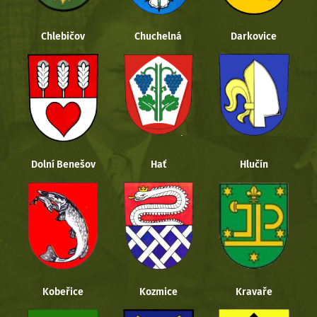
Chlebičov
Chuchelná
Darkovice
Dolní Benešov
Hať
Hlučín
Kobeřice
Kozmice
Kravaře