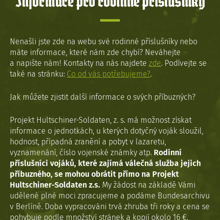
Informace pro rodinné příslušníky
Nenašli jste zde na webu své rodinné příslušníky nebo
máte informace, které nám zde chybí? Neváhejte
a napište nám! Kontakty na nás najdete
zde
. Podívejte se
také na stránku:
Co od vás potřebujeme?
.
Jak můžete zjistit další informace o svých příbuzných?
Projekt Hultschiner-Soldaten, z. s. má možnost získat
informace o jednotkách, u kterých dotyčný voják sloužil,
hodnost, případná zranění a pobyt v lazaretu,
vyznamenání, číslo vojenské známky atp.
Rodinní
příslušníci vojáků, které zajímá válečná služba jejich
příbuzného, se mohou obrátit přímo na Projekt
Hultschiner-Soldaten z.s.
My žádost na základě Vámi
udělené plné moci zpracujeme a podáme Bundesarchivu
v Berlíně. Doba vypracováni trvá zhruba tři roky a cena se
pohybuje podle množství stránek a kopií okolo 16 €.