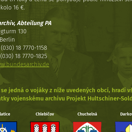
kolo 16 €.
rchiv, Abteilung PA
igturm 130
Berlin
(030) 18 7770-1158
(030) 18 7770-1825
w.bundesarchiv.de
se jedná o vojáky z níže uvedených obcí, hradí 
tky vojenskému archivu Projekt Hultschiner-Sol
latice
Chlebičov
Chuchelná
Darko