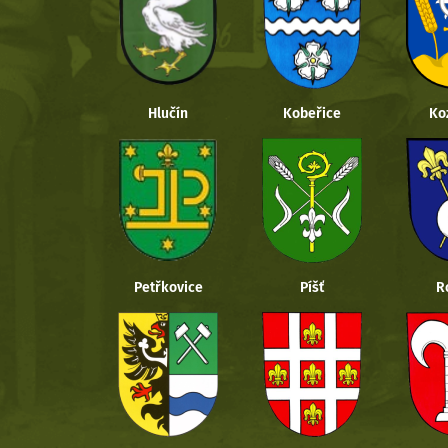
Hlučín
Kobeřice
Ko
Petřkovice
Píšť
R