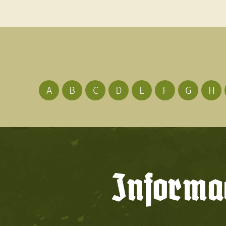
A
B
C
D
E
F
G
H
Informac