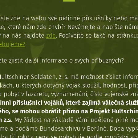
jste zde na webu své rodinné příslušníky nebo má
e, které nám zde chybí? Neváhejte a napište nám
y na nás najdete
zde
. Podívejte se také na stránku
řebujeme?
.
te zjistit další informace o svých příbuzných?
Hultschiner-Soldaten, z. s. má možnost získat info
kách, u kterých dotyčný voják sloužil, hodnost, př
a pobyt v lazaretu, vyznamenání, číslo vojenské z
inní příslušníci vojáků, které zajímá válečná služ
ého, se mohou obrátit přímo na Projekt Hultschi
 z.s.
My žádost na základě Vámi udělené plné mo
eme a podáme Bundesarchivu v Berlíně. Doba vypr
uba tři roky a cena se pohybuje podle množství st