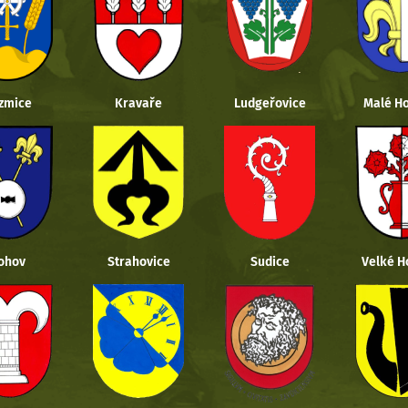
zmice
Kravaře
Ludgeřovice
Malé Ho
ohov
Strahovice
Sudice
Velké H