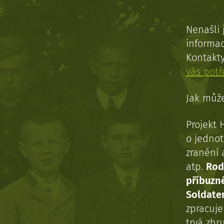
Nenašli 
informac
Kontakt
vás pot
Jak může
Projekt 
o jednot
zranění 
atp.
Rod
příbuzn
Soldaten
zpracuj
trvá zhr