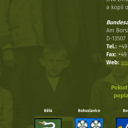
a kopií o
Bundesa
Am Bors
D-13507 
Tel.:
+49 
Fax:
+49 
Web:
ww
Pokud 
popla
Bělá
Bohuslavice
Bo