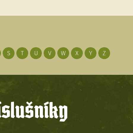
S
T
U
V
W
X
Y
Z
íslušníky