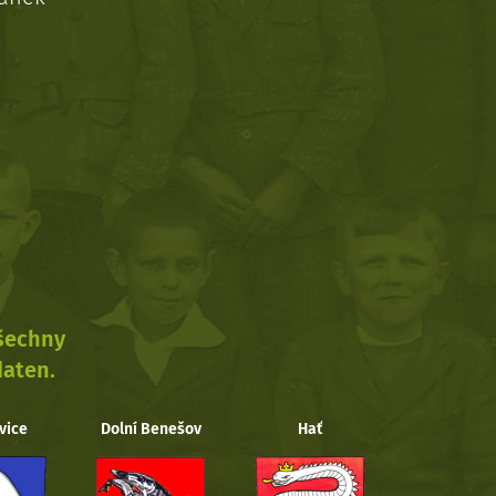
všechny
daten.
vice
Dolní Benešov
Hať