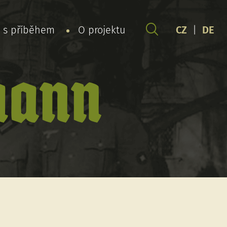
y s příběhem
O projektu
CZ
|
DE
mann