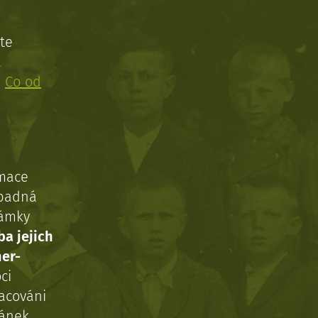
te
!
:
Co od
rmace
ípadná
námky
ba jejich
ner-
ci
acováni
ránek