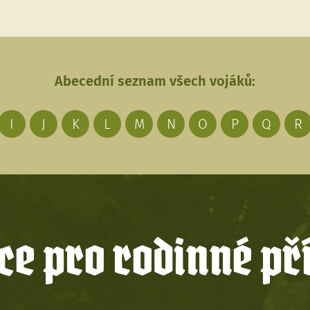
Abecední seznam všech vojáků:
I
J
K
L
M
N
O
P
Q
R
e pro rodinné př