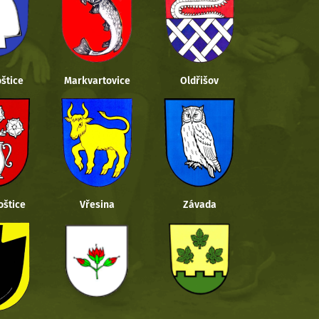
štice
Markvartovice
Oldřišov
oštice
Vřesina
Závada