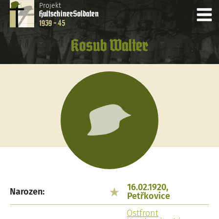
Projekt
Hultschiner
Soldaten
1939 - 45
Kosub Walter
16.02.1920,
Narozen:
Petřkovice
Ostfront