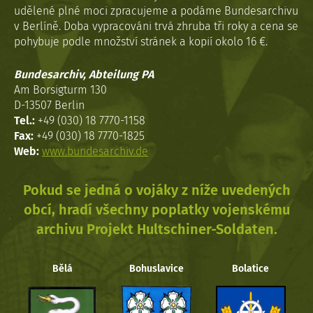
udělené plné moci zpracujeme a podáme Bundesarchivu
v Berlíně. Doba vypracováni trvá zhruba tři roky a cena se
pohybuje podle množství stránek a kopií okolo 16 €.
Bundesarchiv, Abteilung PA
Am Borsigturm 130
D-13507 Berlin
Tel.:
+49 (030) 18 7770-1158
Fax:
+49 (030) 18 7770-1825
Web:
www.bundesarchiv.de
Pokud se jedná o vojáky z níže uvedených
obcí, hradí všechny poplatky vojenskému
archivu Projekt Hultschiner-Soldaten.
Bělá
Bohuslavice
Bolatice