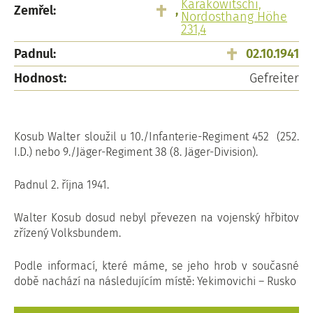
Karakowitschi,
Zemřel:
,
Nordosthang Höhe
231,4
Padnul:
02.10.1941
Hodnost:
Gefreiter
Kosub Walter sloužil u 10./Infanterie-Regiment 452 (252.
I.D.) nebo 9./Jäger-Regiment 38 (8. Jäger-Division).
Padnul 2. října 1941.
Walter Kosub dosud nebyl převezen na vojenský hřbitov
zřízený Volksbundem.
Podle informací, které máme, se jeho hrob v současné
době nachází na následujícím místě: Yekimovichi – Rusko