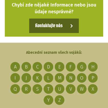
Chybí zde nějaké Informace nebo jsou
údaje nesprávné?
Kontaktujte nás
Abecední seznam všech vojáků:
A
B
C
D
E
F
G
H
I
J
K
L
M
N
O
P
Q
R
S
T
U
V
W
X
Y
Z