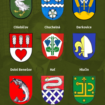
Chlebičov
Chuchelná
Darkovice
Dolní Benešov
Hať
Hlučín