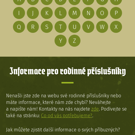
I
J
K
L
M
N
O
P
Q
R
S
T
U
V
W
X
Y
Z
Informace pro rodinné příslušníky
Nenašli jste zde na webu své rodinné příslušníky nebo
máte informace, které nám zde chybí? Neváhejte
a napište nám! Kontakty na nás najdete
zde
. Podívejte se
také na stránku:
Co od vás potřebujeme?
.
Jak můžete zjistit další informace o svých příbuzných?