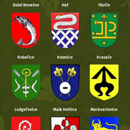
Dolní Benešov
Hať
Hlučín
Kobeřice
Kozmice
Kravaře
Ludgeřovice
Malé Hoštice
Markvartovice