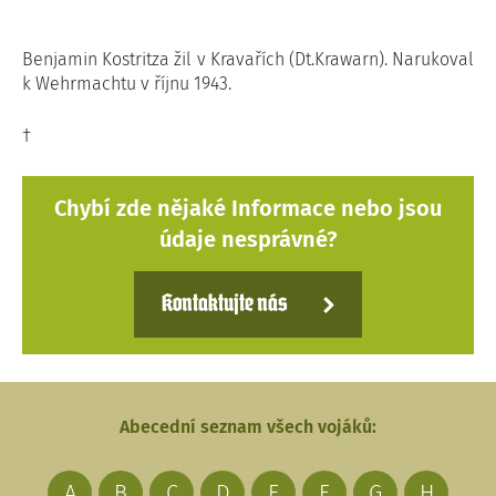
Benjamin Kostritza žil v Kravařích (Dt.Krawarn). Narukoval
k Wehrmachtu v říjnu 1943.
†
Chybí zde nějaké Informace nebo jsou
údaje nesprávné?
Kontaktujte nás
Abecední seznam všech vojáků:
A
B
C
D
E
F
G
H