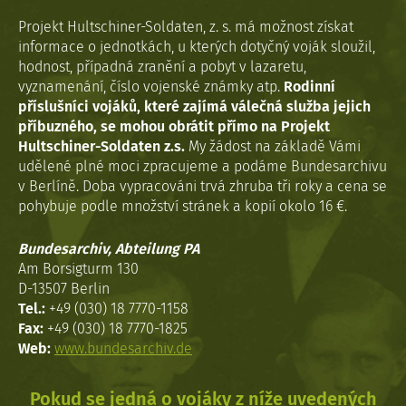
Projekt Hultschiner-Soldaten, z. s. má možnost získat
informace o jednotkách, u kterých dotyčný voják sloužil,
hodnost, případná zranění a pobyt v lazaretu,
vyznamenání, číslo vojenské známky atp.
Rodinní
příslušníci vojáků, které zajímá válečná služba jejich
příbuzného, se mohou obrátit přímo na Projekt
Hultschiner-Soldaten z.s.
My žádost na základě Vámi
udělené plné moci zpracujeme a podáme Bundesarchivu
v Berlíně. Doba vypracováni trvá zhruba tři roky a cena se
pohybuje podle množství stránek a kopií okolo 16 €.
Bundesarchiv, Abteilung PA
Am Borsigturm 130
D-13507 Berlin
Tel.:
+49 (030) 18 7770-1158
Fax:
+49 (030) 18 7770-1825
Web:
www.bundesarchiv.de
Pokud se jedná o vojáky z níže uvedených