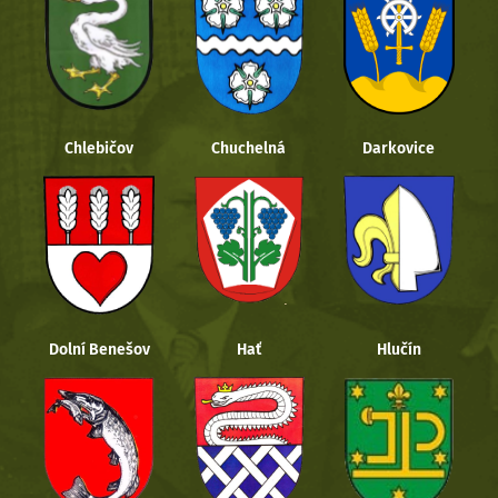
Chlebičov
Chuchelná
Darkovice
Dolní Benešov
Hať
Hlučín