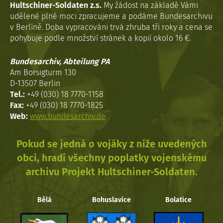
Hultschiner-Soldaten z.s.
My žádost na základě Vámi
udělené plné moci zpracujeme a podáme Bundesarchivu
v Berlíně. Doba vypracováni trvá zhruba tři roky a cena se
pohybuje podle množství stránek a kopií okolo 16 €.
Bundesarchiv, Abteilung PA
Am Borsigturm 130
D-13507 Berlin
Tel.:
+49 (030) 18 7770-1158
Fax:
+49 (030) 18 7770-1825
Web:
www.bundesarchiv.de
Pokud se jedná o vojáky z níže uvedených
obcí, hradí všechny poplatky vojenskému
archivu Projekt Hultschiner-Soldaten.
Bělá
Bohuslavice
Bolatice