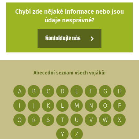
Chybí zde nějaké Informace nebo jsou
údaje nesprávné?
Kontaktujte nás
Abecední seznam všech vojáků:
A
B
C
D
E
F
G
H
I
J
K
L
M
N
O
P
Q
R
S
T
U
V
W
X
Y
Z