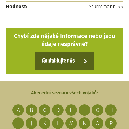
Hodnost:
Sturmmann SS
Chybí zde nějaké Informace nebo jsou
údaje nesprávné?
Kontaktujte nás
Abecední seznam všech vojáků:
A
B
C
D
E
F
G
H
I
J
K
L
M
N
O
P