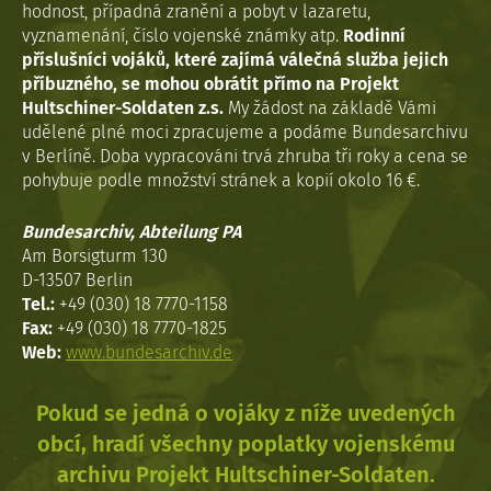
hodnost, případná zranění a pobyt v lazaretu,
vyznamenání, číslo vojenské známky atp.
Rodinní
příslušníci vojáků, které zajímá válečná služba jejich
příbuzného, se mohou obrátit přímo na Projekt
Hultschiner-Soldaten z.s.
My žádost na základě Vámi
udělené plné moci zpracujeme a podáme Bundesarchivu
v Berlíně. Doba vypracováni trvá zhruba tři roky a cena se
pohybuje podle množství stránek a kopií okolo 16 €.
Bundesarchiv, Abteilung PA
Am Borsigturm 130
D-13507 Berlin
Tel.:
+49 (030) 18 7770-1158
Fax:
+49 (030) 18 7770-1825
Web:
www.bundesarchiv.de
Pokud se jedná o vojáky z níže uvedených
obcí, hradí všechny poplatky vojenskému
archivu Projekt Hultschiner-Soldaten.