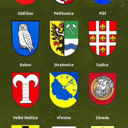
Oldřišov
Petřkovice
Píšť
Rohov
Strahovice
Sudice
Velké Hoštice
Vřesina
Závada