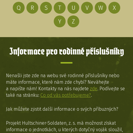
Q
R
S
T
U
V
W
X
Y
Z
Informace pro rodinné příslušníky
Nenašli jste zde na webu své rodinné příslušníky nebo
máte informace, které nám zde chybí? Neváhejte
a napište nám! Kontakty na nás najdete
zde
. Podívejte se
také na stránku:
Co od vás potřebujeme?
.
Jak můžete zjistit další informace o svých příbuzných?
Projekt Hultschiner-Soldaten, z. s. má možnost získat
informace o jednotkách, u kterých dotyčný voják sloužil,