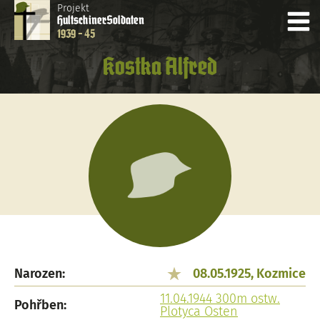
Projekt
Hultschiner
Soldaten
1939 - 45
Kostka Alfred
Narozen:
08.05.1925, Kozmice
11.04.1944 300m ostw.
Pohřben:
Plotyca Osten