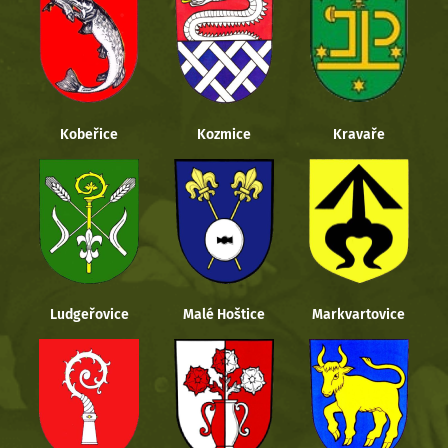
Kobeřice
Kozmice
Kravaře
Ludgeřovice
Malé Hoštice
Markvartovice