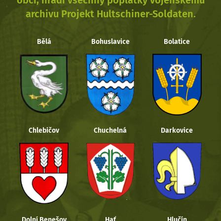
obcí, hradí všechny poplatky vojenskému
archivu Projekt Hultschiner-Soldaten.
Bělá
Bohuslavice
Bolatice
Chlebičov
Chuchelná
Darkovice
Dolní Benešov
Hať
Hlučín