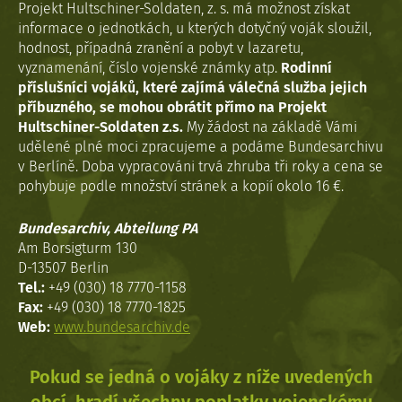
Projekt Hultschiner-Soldaten, z. s. má možnost získat
informace o jednotkách, u kterých dotyčný voják sloužil,
hodnost, případná zranění a pobyt v lazaretu,
vyznamenání, číslo vojenské známky atp.
Rodinní
příslušníci vojáků, které zajímá válečná služba jejich
příbuzného, se mohou obrátit přímo na Projekt
Hultschiner-Soldaten z.s.
My žádost na základě Vámi
udělené plné moci zpracujeme a podáme Bundesarchivu
v Berlíně. Doba vypracováni trvá zhruba tři roky a cena se
pohybuje podle množství stránek a kopií okolo 16 €.
Bundesarchiv, Abteilung PA
Am Borsigturm 130
D-13507 Berlin
Tel.:
+49 (030) 18 7770-1158
Fax:
+49 (030) 18 7770-1825
Web:
www.bundesarchiv.de
Pokud se jedná o vojáky z níže uvedených