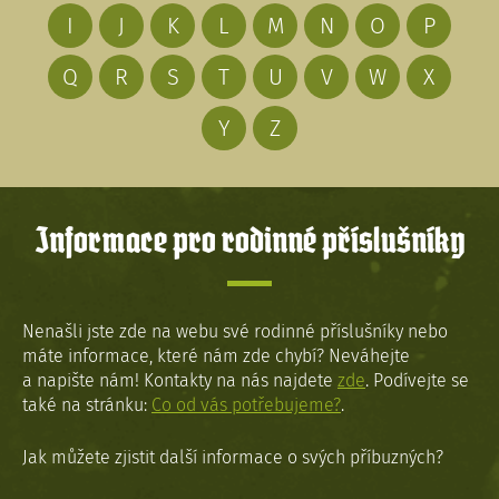
I
J
K
L
M
N
O
P
Q
R
S
T
U
V
W
X
Y
Z
Informace pro rodinné příslušníky
Nenašli jste zde na webu své rodinné příslušníky nebo
máte informace, které nám zde chybí? Neváhejte
a napište nám! Kontakty na nás najdete
zde
. Podívejte se
také na stránku:
Co od vás potřebujeme?
.
Jak můžete zjistit další informace o svých příbuzných?