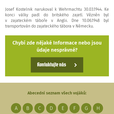
Josef Kostelnik narukoval k Wehrmachtu 30.03.1944. Ke
konci války padl do britského zajetí. Vězněn byl
v zajateckém táboře v Anglii. Dne 10.06.1948 byl
transportován do zajateckého tábora v Německu.
Chybí zde nějaké Informace nebo jsou
údaje nesprávné?
Kontaktujte nás
Abecední seznam všech vojáků:
A
B
C
D
E
F
G
H