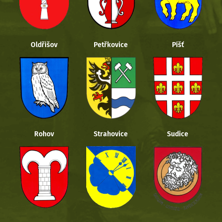
Oldřišov
Petřkovice
Píšť
Rohov
Strahovice
Sudice