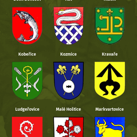
Kobeřice
Kozmice
Kravaře
Ludgeřovice
Malé Hoštice
Markvartovice