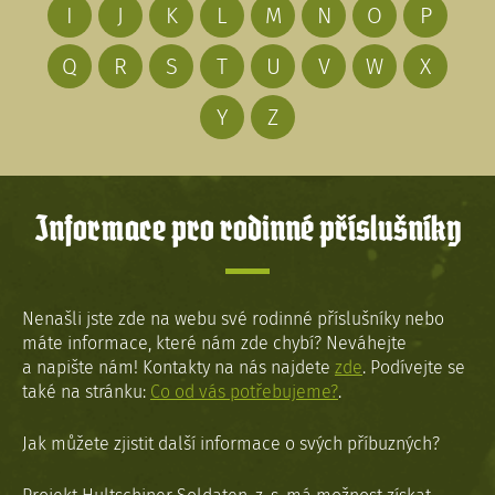
I
J
K
L
M
N
O
P
Q
R
S
T
U
V
W
X
Y
Z
Informace pro rodinné příslušníky
Nenašli jste zde na webu své rodinné příslušníky nebo
máte informace, které nám zde chybí? Neváhejte
a napište nám! Kontakty na nás najdete
zde
. Podívejte se
také na stránku:
Co od vás potřebujeme?
.
Jak můžete zjistit další informace o svých příbuzných?