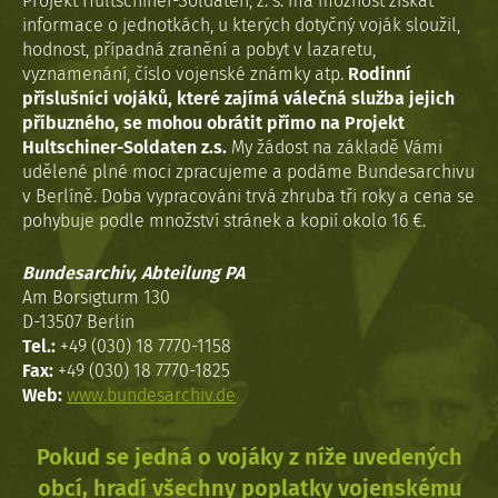
Projekt Hultschiner-Soldaten, z. s. má možnost získat
informace o jednotkách, u kterých dotyčný voják sloužil,
hodnost, případná zranění a pobyt v lazaretu,
vyznamenání, číslo vojenské známky atp.
Rodinní
příslušníci vojáků, které zajímá válečná služba jejich
příbuzného, se mohou obrátit přímo na Projekt
Hultschiner-Soldaten z.s.
My žádost na základě Vámi
udělené plné moci zpracujeme a podáme Bundesarchivu
v Berlíně. Doba vypracováni trvá zhruba tři roky a cena se
pohybuje podle množství stránek a kopií okolo 16 €.
Bundesarchiv, Abteilung PA
Am Borsigturm 130
D-13507 Berlin
Tel.:
+49 (030) 18 7770-1158
Fax:
+49 (030) 18 7770-1825
Web:
www.bundesarchiv.de
Pokud se jedná o vojáky z níže uvedených
obcí, hradí všechny poplatky vojenskému