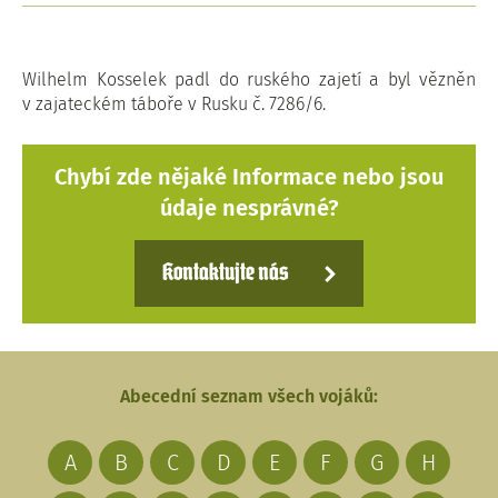
Wilhelm Kosselek padl do ruského zajetí a byl vězněn
v zajateckém táboře v Rusku č. 7286/6.
Chybí zde nějaké Informace nebo jsou
údaje nesprávné?
Kontaktujte nás
Abecední seznam všech vojáků:
A
B
C
D
E
F
G
H