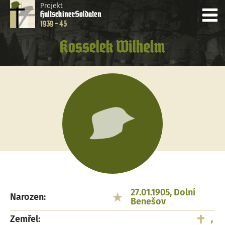
Projekt
Hultschiner
Soldaten
1939 - 45
Kosselek Wilhelm
27.01.1905, Dolní
Narozen:
Benešov
Zemřel:
,