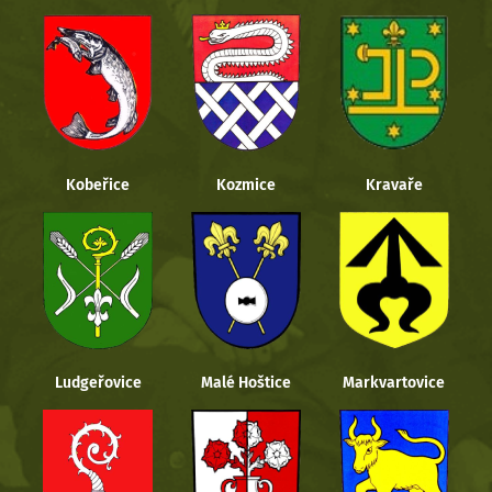
Kobeřice
Kozmice
Kravaře
Ludgeřovice
Malé Hoštice
Markvartovice