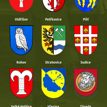
Oldřišov
Petřkovice
Píšť
Rohov
Strahovice
Sudice
Velké Hoštice
Vřesina
Závada