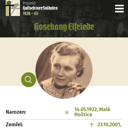
Projekt
Hultschiner
Soldaten
1939 - 45
Koschany Elfriede
14.05.1922, Malé
Narozen:
Hoštice
Zemřel:
23.10.2001,