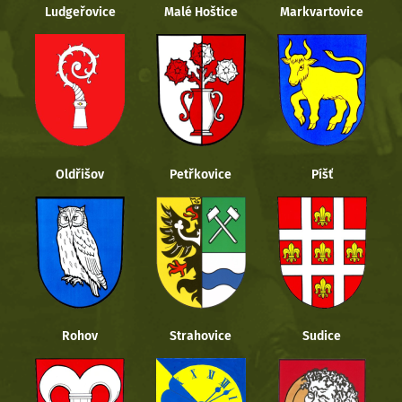
Ludgeřovice
Malé Hoštice
Markvartovice
Oldřišov
Petřkovice
Píšť
Rohov
Strahovice
Sudice