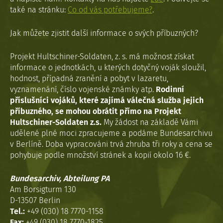
také na stránku:
Co od vás potřebujeme?
.
Jak můžete zjistit další informace o svých příbuzných?
Projekt Hultschiner-Soldaten, z. s. má možnost získat
informace o jednotkách, u kterých dotyčný voják sloužil,
hodnost, případná zranění a pobyt v lazaretu,
vyznamenání, číslo vojenské známky atp.
Rodinní
příslušníci vojáků, které zajímá válečná služba jejich
příbuzného, se mohou obrátit přímo na Projekt
Hultschiner-Soldaten z.s.
My žádost na základě Vámi
udělené plné moci zpracujeme a podáme Bundesarchivu
v Berlíně. Doba vypracováni trvá zhruba tři roky a cena se
pohybuje podle množství stránek a kopií okolo 16 €.
Bundesarchiv, Abteilung PA
Am Borsigturm 130
D-13507 Berlin
Tel.:
+49 (030) 18 7770-1158
Fax:
+49 (030) 18 7770-1825