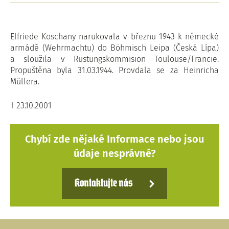
Elfriede Koschany narukovala v březnu 1943 k německé
armádě (Wehrmachtu) do Böhmisch Leipa (Česká Lípa)
a sloužila v Rüstungskommision Toulouse/Francie.
Propuštěna byla 31.03.1944. Provdala se za Heinricha
Müllera.
† 23.10.2001
Chybí zde nějaké Informace nebo jsou
údaje nesprávné?
Kontaktujte nás