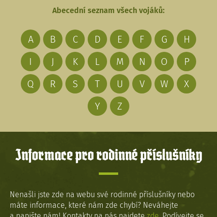
Abecední seznam všech vojáků:
A
B
C
D
E
F
G
H
I
J
K
L
M
N
O
P
Q
R
S
T
U
V
W
X
Y
Z
Informace pro rodinné příslušníky
Nenašli jste zde na webu své rodinné příslušníky nebo
máte informace, které nám zde chybí? Neváhejte
a napište nám! Kontakty na nás najdete
zde
. Podívejte se