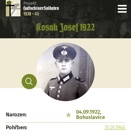
Projekt
Hultschiner
Soldaten
1939 - 45
Kosak Josef 1922
04.09.1922,
Narozen:
Bohuslavice
Pohřben:
31.01.1945