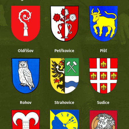
Oldřišov
Petřkovice
Píšť
Rohov
Strahovice
Sudice