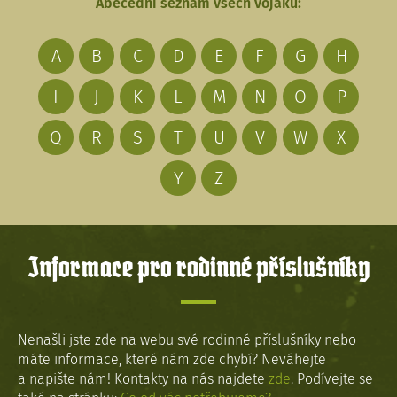
Abecední seznam všech vojáků:
A
B
C
D
E
F
G
H
I
J
K
L
M
N
O
P
Q
R
S
T
U
V
W
X
Y
Z
Informace pro rodinné příslušníky
Nenašli jste zde na webu své rodinné příslušníky nebo
máte informace, které nám zde chybí? Neváhejte
a napište nám! Kontakty na nás najdete
zde
. Podívejte se