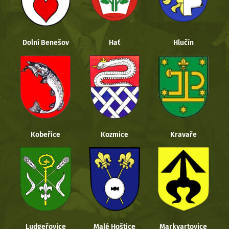
Dolní Benešov
Hať
Hlučín
Kobeřice
Kozmice
Kravaře
Ludgeřovice
Malé Hoštice
Markvartovice