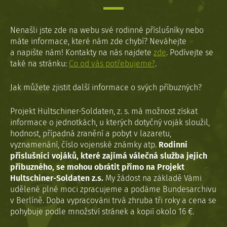
Nenašli jste zde na webu své rodinné příslušníky nebo
máte informace, které nám zde chybí? Neváhejte
a napište nám! Kontakty na nás najdete
zde
. Podívejte se
také na stránku:
Co od vás potřebujeme?
.
Jak můžete zjistit další informace o svých příbuzných?
Projekt Hultschiner-Soldaten, z. s. má možnost získat
informace o jednotkách, u kterých dotyčný voják sloužil,
hodnost, případná zranění a pobyt v lazaretu,
vyznamenání, číslo vojenské známky atp.
Rodinní
příslušníci vojáků, které zajímá válečná služba jejich
příbuzného, se mohou obrátit přímo na Projekt
Hultschiner-Soldaten z.s.
My žádost na základě Vámi
udělené plné moci zpracujeme a podáme Bundesarchivu
v Berlíně. Doba vypracováni trvá zhruba tři roky a cena se
pohybuje podle množství stránek a kopií okolo 16 €.