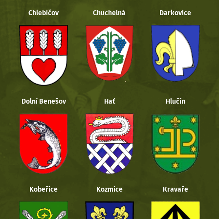
Chlebičov
Chuchelná
Darkovice
Dolní Benešov
Hať
Hlučín
Kobeřice
Kozmice
Kravaře