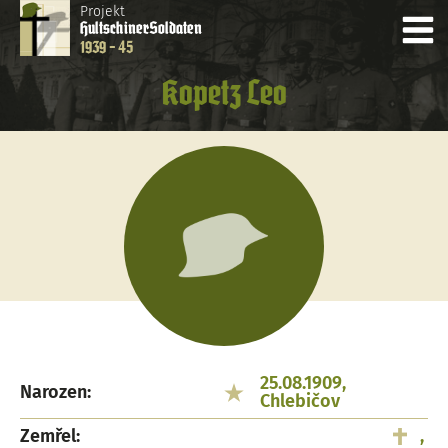
Projekt
Hultschiner
Soldaten
1939 - 45
Kopetz Leo
25.08.1909,
Narozen:
Chlebičov
Zemřel:
,