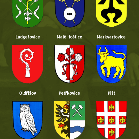
Ludgeřovice
Malé Hoštice
Markvartovice
Oldřišov
Petřkovice
Píšť