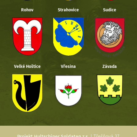
Rohov
Strahovice
Sudice
Velké Hoštice
Vřesina
Závada
Projekt Hultschiner Soldaten z.s.
| Třešňová 37,