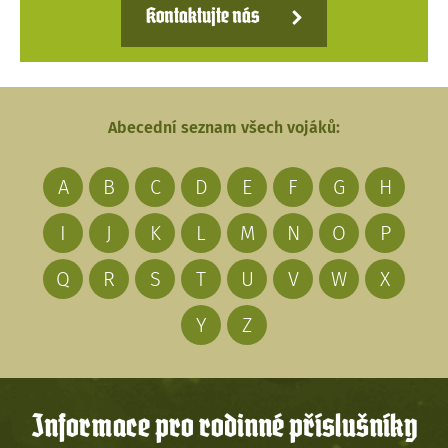
Kontaktujte nás
Abecední seznam všech vojáků:
A
B
C
D
E
F
G
H
I
J
K
L
M
N
O
P
Q
R
S
T
U
V
W
X
Y
Z
Informace pro rodinné příslušníky