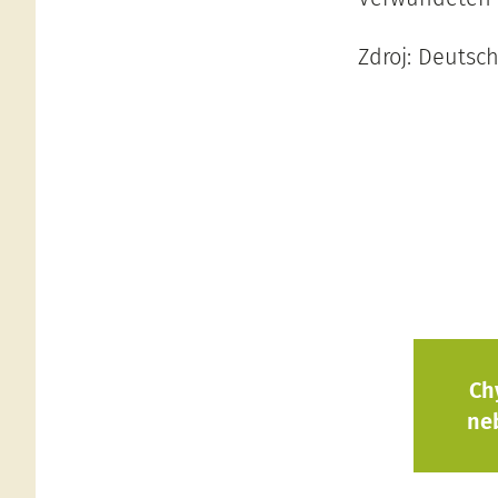
Zdroj: Deutsc
Ch
ne