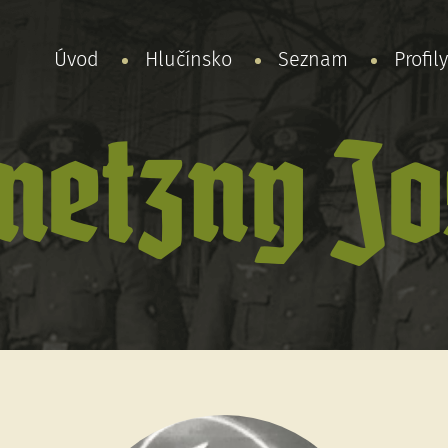
Úvod
Hlučínsko
Seznam
Profil
netzny Jo