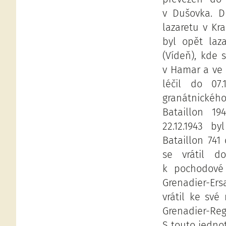
v Dušovka. D
lazaretu v Kr
byl opět laz
(Vídeň), kde 
v Hamar a ve 
léčil do 07.
granátnickéh
Bataillon 19
22.12.1943 b
Bataillon 741
se vrátil d
k pochodové
Grenadier-Ers
vrátil ke sv
Grenadier-Reg
S touto jedno