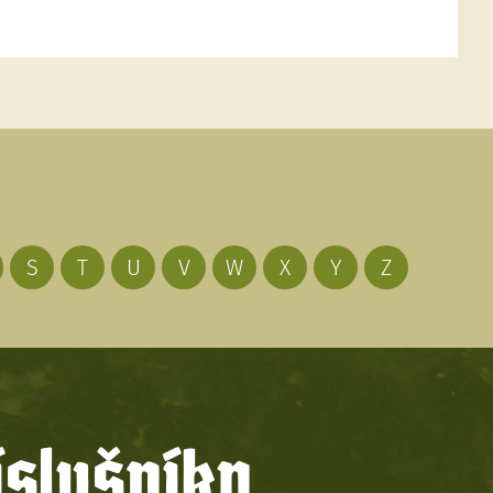
S
T
U
V
W
X
Y
Z
íslušníky