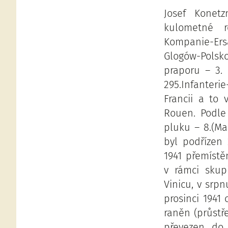
Josef Konet
kulometné r
Kompanie-Ersa
Glogów-Polsk
praporu – 3. 
295.Infanteri
Francii a to 
Rouen. Podle
pluku – 8.(M
byl podřízen 2
1941 přemístě
v rámci skup
Vinicu, v srpn
prosinci 1941
raněn (průstř
převezen do 