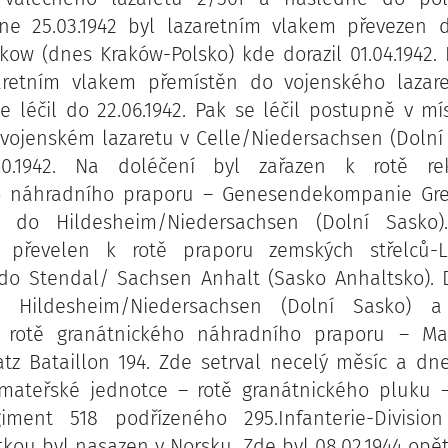
ne 25.03.1942 byl lazaretním vlakem převezen 
akow (dnes Kraków-Polsko) kde dorazil 01.04.1942. 
aretním vlakem přemístěn do vojenského lazar
se léčil do 22.06.1942. Pak se léčil postupně v mí
vojenském lazaretu v Celle/Niedersachsen (Dolní
10.1942. Na doléčení byl zařazen k rotě re
o náhradního praporu – Genesendekompanie Gren
4 do Hildesheim/Niedersachsen (Dolní Sasko)
yl převelen k rotě praporu zemských střelců-
 do Stendal/ Sachsen Anhalt (Sasko Anhaltsko). 
o Hildesheim/Niedersachsen (Dolní Sasko) a
 rotě granátnického náhradního praporu – Ma
atz Bataillon 194. Zde setrval necelý měsíc a dne
é mateřské jednotce – rotě granátnického pluku 
iment 518 podřízeného 295.Infanterie-Division 
tkou byl nasazen v Norsku. Zde byl 08.02.1944 opět