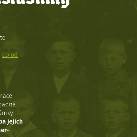
te
!
:
Co od
rmace
ípadná
námky
ba jejich
ner-