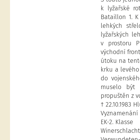
k lyžařské r
Bataillon 1. 
lehkých stře
lyžařských le
v prostoru P
východní fron
útoku na tent
krku a levého
do vojenskéh
muselo být a
propuštěn z v
† 22.10.1983 H
Vyznamenání :
EK-2. Klasse
Winerschlacht
Verwundeten-