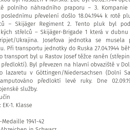
otě polního náhradního praporu – 3. Kompanie S
K poslednímu převelení došlo 18.04.1944 k rotě pl
lců – Skijäger Regiment 2. Tento pluk byl pod
hkých střelců – Skijäger-Brigade 1 která v dubnu
ripjet/Ukrajina. Josefova jednotka se musela
tu. Při transportu jednotky do Ruska 27.04.1944 b
o transport byl u Rastov Josef těžce raněn (střepi
 předloktí). Byl převezen na hlavní obvaziště v Do
o lazaretu v Göttingen/Niedersachsen (Dolní S
mputováno předloktí levé ruky. Dne 02.09.1
ojenské služby.
lučín
 EK-1. Klasse
-Medaille 1941-42
Abzeichen in Schwarz