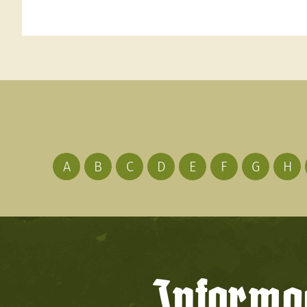
A
B
C
D
E
F
G
H
Informac