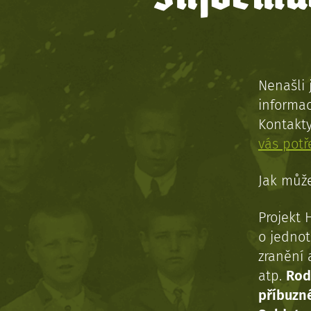
Nenašli 
informac
Kontakt
vás pot
Jak může
Projekt 
o jednot
zranění 
atp.
Rod
příbuzn