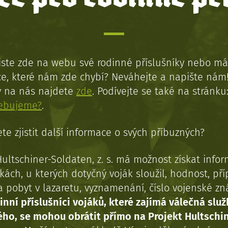
jste zde na webu své rodinné příslušníky nebo má
e, které nám zde chybí? Neváhejte a napište nám
y na nás najdete
zde
. Podívejte se také na stránku
řebujeme?
.
te zjistit další informace o svých příbuzných?
Hultschiner-Soldaten, z. s. má možnost získat info
kách, u kterých dotyčný voják sloužil, hodnost, př
a pobyt v lazaretu, vyznamenání, číslo vojenské z
inní příslušníci vojáků, které zajímá válečná služ
ého, se mohou obrátit přímo na Projekt Hultschi