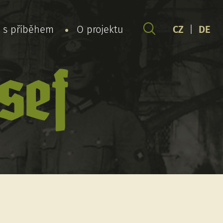
y s příběhem
O projektu
CZ
|
DE
sef