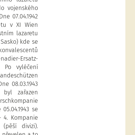
do vojenského
Dne 07.04.1942
etu v XI Wien
stním lazaretu
 Sasko) kde se
konvalescentů
adier-Ersatz-
. Po vyléčení
Landeschützen
Dne 08.03.1943
 byl zařazen
rschkompanie
 05.04.1943 se
– 4. Kompanie
(pěší divizi).
 převelen a to