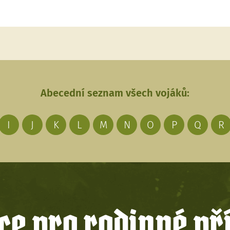
Abecední seznam všech vojáků:
I
J
K
L
M
N
O
P
Q
R
e pro rodinné př