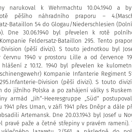
zny narukoval k Wehrmachtu 10.04.1940 a by
otě pěšího náhradního praporu – 4.(Masch
tz-Bataillon 54 do Glogau/Niederschlesien (Dolní
o). Dne 30.06.1940 byl převelen k rotě polní
Kompanie Feldersatz-Bataillon 295. Tento prapo
e-Division (pěší divizi). S touto jednotkou byl Jo
v červnu 1940 v prostoru Lille a od července 1
 hlášení z 10.12. 1940 byl převelen ke kulometn
aschinengewehr) Kompanie Infanterie Regiment 51
95.Infanterie-Division (pěší divizi). S touto divi
n do jižního Polska a po zahájení války s Ruskem
iny armád „Jih“-Heeresgruppe „Süd“ postupoval 
u 1941 přes Uman, v září 1941 přes Dněpr a dále p
 obsadili Artemansk. Dne 20.03.1943 byl Josef u No
el pravé paže a četné střepiny v pravém rameni).
válečného lazaretu 2/561 a následně do pol