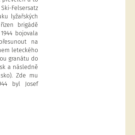
ki-Felsersatz
uku lyžařských
řízen brigádě
 1944 bojovala
 přesunout na
ěhem leteckého
nou granátu do
lsk a následně
asko). Zde mu
944 byl Josef