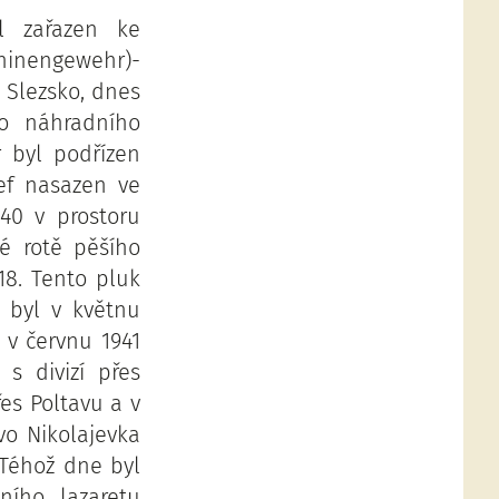
l zařazen ke
inengewehr)-
 Slezsko, dnes
ho náhradního
r byl podřízen
sef nasazen ve
940 v prostoru
é rotě pěšího
8. Tento pluk
zí byl v květnu
 v červnu 1941
s divizí přes
řes Poltavu a v
vo Nikolajevka
 Téhož dne byl
ního lazaretu