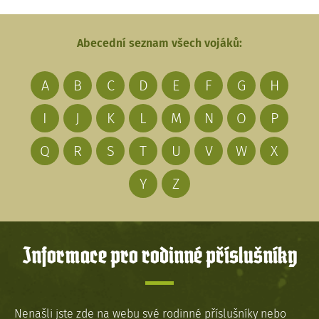
Abecední seznam všech vojáků:
A
B
C
D
E
F
G
H
I
J
K
L
M
N
O
P
Q
R
S
T
U
V
W
X
Y
Z
Informace pro rodinné příslušníky
Nenašli jste zde na webu své rodinné příslušníky nebo