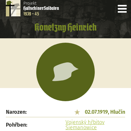
Projekt
Hultschiner
Soldaten
1939 - 45
Konetzny Heinrich
Narozen:
02.07.1919, Hlučín
Vojenský hřbitov
Pohřben:
Siemanowice