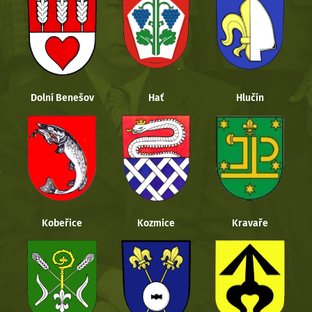
Dolní Benešov
Hať
Hlučín
Kobeřice
Kozmice
Kravaře