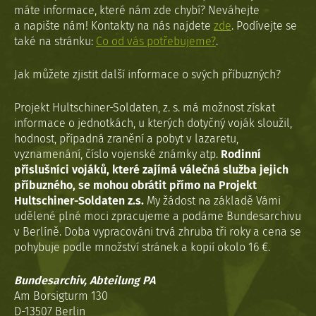
máte informace, které nám zde chybí? Neváhejte
a napište nám! Kontakty na nás najdete
zde
. Podívejte se
také na stránku:
Co od vás potřebujeme?
.
Jak můžete zjistit další informace o svých příbuzných?
Projekt Hultschiner-Soldaten, z. s. má možnost získat
informace o jednotkách, u kterých dotyčný voják sloužil,
hodnost, případná zranění a pobyt v lazaretu,
vyznamenání, číslo vojenské známky atp.
Rodinní
příslušníci vojáků, které zajímá válečná služba jejich
příbuzného, se mohou obrátit přímo na Projekt
Hultschiner-Soldaten z.s.
My žádost na základě Vámi
udělené plné moci zpracujeme a podáme Bundesarchivu
v Berlíně. Doba vypracováni trvá zhruba tři roky a cena se
pohybuje podle množství stránek a kopií okolo 16 €.
Bundesarchiv, Abteilung PA
Am Borsigturm 130
D-13507 Berlin