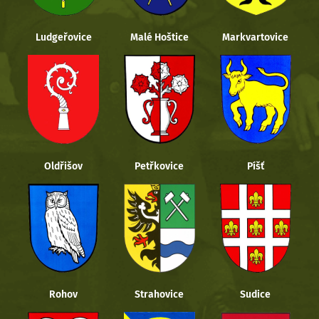
Ludgeřovice
Malé Hoštice
Markvartovice
Oldřišov
Petřkovice
Píšť
Rohov
Strahovice
Sudice