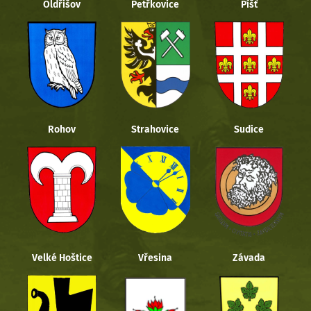
Oldřišov
Petřkovice
Píšť
Rohov
Strahovice
Sudice
Velké Hoštice
Vřesina
Závada