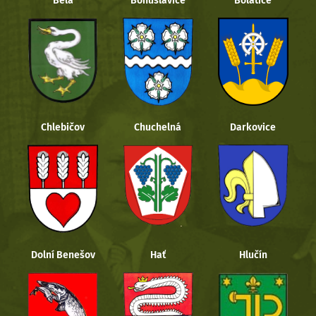
Bělá
Bohuslavice
Bolatice
Chlebičov
Chuchelná
Darkovice
Dolní Benešov
Hať
Hlučín