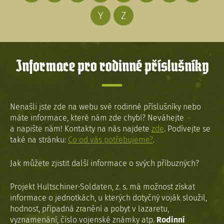
Y
Z
Informace pro rodinné příslušníky
Nenašli jste zde na webu své rodinné příslušníky nebo
máte informace, které nám zde chybí? Neváhejte
a napište nám! Kontakty na nás najdete
zde
. Podívejte se
také na stránku:
Co od vás potřebujeme?
.
Jak můžete zjistit další informace o svých příbuzných?
Projekt Hultschiner-Soldaten, z. s. má možnost získat
informace o jednotkách, u kterých dotyčný voják sloužil,
hodnost, případná zranění a pobyt v lazaretu,
vyznamenání, číslo vojenské známky atp.
Rodinní