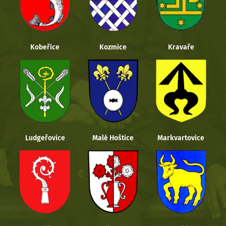
Kobeřice
Kozmice
Kravaře
Ludgeřovice
Malé Hoštice
Markvartovice