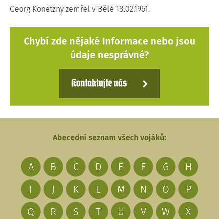
Georg Konetzny zemřel v Bělé 18.02.1961.
Chybí zde nějaké Informace nebo jsou
údaje nesprávné?
Kontaktujte nás
Abecední seznam všech vojáků:
A
B
C
D
E
F
G
H
I
J
K
L
M
N
O
P
Q
R
S
T
U
V
W
X