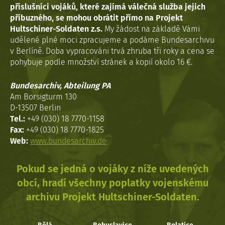
příslušníci vojáků, které zajímá válečná služba jejich
příbuzného, se mohou obrátit přímo na Projekt
Hultschiner-Soldaten z.s.
My žádost na základě Vámi
udělené plné moci zpracujeme a podáme Bundesarchivu
v Berlíně. Doba vypracováni trvá zhruba tři roky a cena se
pohybuje podle množství stránek a kopií okolo 16 €.
Bundesarchiv, Abteilung PA
Am Borsigturm 130
D-13507 Berlin
Tel.:
+49 (030) 18 7770-1158
Fax:
+49 (030) 18 7770-1825
Web:
www.bundesarchiv.de
Pokud se jedná o vojáky z níže uvedených
obcí, hradí všechny poplatky vojenskému
archivu Projekt Hultschiner-Soldaten.