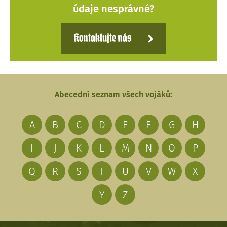
údaje nesprávné?
Kontaktujte nás
Abecední seznam všech vojáků:
A
B
C
D
E
F
G
H
I
J
K
L
M
N
O
P
Q
R
S
T
U
V
W
X
Y
Z