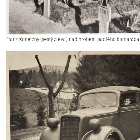
Franz Konetzny (šestý zleva) nad hrobem padlého kamaráda