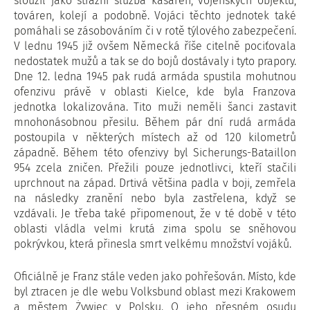
sloužil jako strážní služba kasáren, vojenských objektů,
továren, kolejí a podobně. Vojáci těchto jednotek také
pomáhali se zásobováním či v rotě týlového zabezpečení.
V lednu 1945 již ovšem Německá říše citelně pociťovala
nedostatek mužů a tak se do bojů dostávaly i tyto prapory.
Dne 12. ledna 1945 pak rudá armáda spustila mohutnou
ofenzivu právě v oblasti Kielce, kde byla Franzova
jednotka lokalizována. Tito muži neměli šanci zastavit
mnohonásobnou přesilu. Během pár dní rudá armáda
postoupila v některých místech až od 120 kilometrů
západně. Během této ofenzivy byl Sicherungs-Bataillon
954 zcela zničen. Přežili pouze jednotlivci, kteří stačili
uprchnout na západ. Drtivá většina padla v boji, zemřela
na následky zranění nebo byla zastřelena, když se
vzdávali. Je třeba také připomenout, že v té době v této
oblasti vládla velmi krutá zima spolu se sněhovou
pokrývkou, která přinesla smrt velkému množství vojáků.
Oficiálně je Franz stále veden jako pohřešován. Místo, kde
byl ztracen je dle webu Volksbund oblast mezi Krakowem
a městem Żywiec v Polsku. O jeho přesném osudu