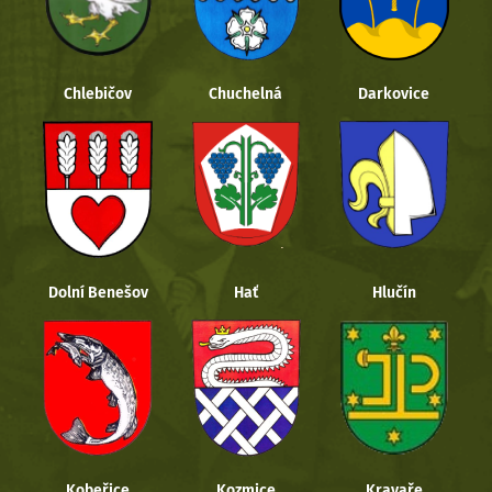
Chlebičov
Chuchelná
Darkovice
Dolní Benešov
Hať
Hlučín
Kobeřice
Kozmice
Kravaře