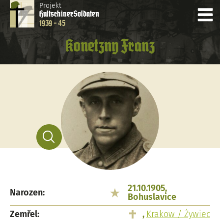
Projekt
Hultschiner
Soldaten
1939 - 45
Konetzny Franz
21.10.1905,
Narozen:
Bohuslavice
Zemřel:
,
Krakow / Żywiec