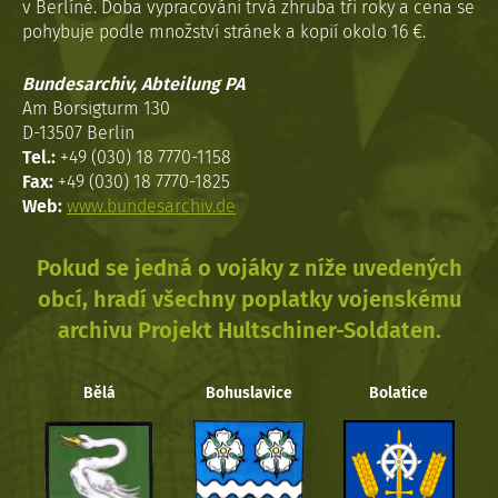
v Berlíně. Doba vypracováni trvá zhruba tři roky a cena se
pohybuje podle množství stránek a kopií okolo 16 €.
Bundesarchiv, Abteilung PA
Am Borsigturm 130
D-13507 Berlin
Tel.:
+49 (030) 18 7770-1158
Fax:
+49 (030) 18 7770-1825
Web:
www.bundesarchiv.de
Pokud se jedná o vojáky z níže uvedených
obcí, hradí všechny poplatky vojenskému
archivu Projekt Hultschiner-Soldaten.
Bělá
Bohuslavice
Bolatice