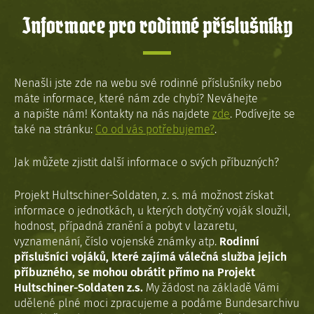
Informace pro rodinné příslušníky
Nenašli jste zde na webu své rodinné příslušníky nebo
máte informace, které nám zde chybí? Neváhejte
a napište nám! Kontakty na nás najdete
zde
. Podívejte se
také na stránku:
Co od vás potřebujeme?
.
Jak můžete zjistit další informace o svých příbuzných?
Projekt Hultschiner-Soldaten, z. s. má možnost získat
informace o jednotkách, u kterých dotyčný voják sloužil,
hodnost, případná zranění a pobyt v lazaretu,
vyznamenání, číslo vojenské známky atp.
Rodinní
příslušníci vojáků, které zajímá válečná služba jejich
příbuzného, se mohou obrátit přímo na Projekt
Hultschiner-Soldaten z.s.
My žádost na základě Vámi
udělené plné moci zpracujeme a podáme Bundesarchivu