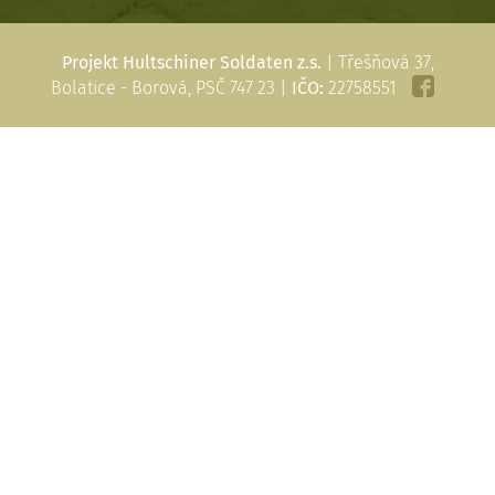
Projekt Hultschiner Soldaten z.s.
| Třešňová 37,
Bolatice - Borová, PSČ 747 23 |
IČO:
22758551