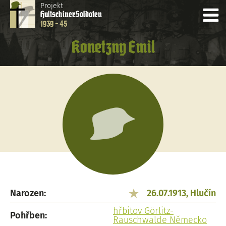
Projekt
Hultschiner
Soldaten
1939 - 45
Konetzny Emil
Narozen:
26.07.1913, Hlučín
hřbitov Görlitz-
Pohřben:
Rauschwalde Německo