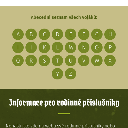
Abecední seznam všech vojáků:
A
B
C
D
E
F
G
H
I
J
K
L
M
N
O
P
Q
R
S
T
U
V
W
X
Y
Z
Informace pro rodinné příslušníky
Nenašli jste zde na webu své rodinné příslušníky nebo