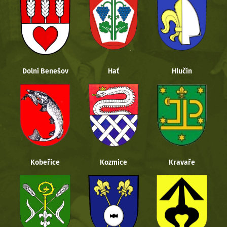
Dolní Benešov
Hať
Hlučín
Kobeřice
Kozmice
Kravaře