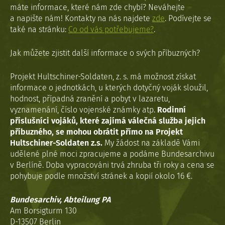
máte informace, které nám zde chybí? Neváhejte
a napište nám! Kontakty na nás najdete
zde
. Podívejte se
také na stránku:
Co od vás potřebujeme?
.
Jak můžete zjistit další informace o svých příbuzných?
Projekt Hultschiner-Soldaten, z. s. má možnost získat
informace o jednotkách, u kterých dotyčný voják sloužil,
hodnost, případná zranění a pobyt v lazaretu,
vyznamenání, číslo vojenské známky atp.
Rodinní
příslušníci vojáků, které zajímá válečná služba jejich
příbuzného, se mohou obrátit přímo na Projekt
Hultschiner-Soldaten z.s.
My žádost na základě Vámi
udělené plné moci zpracujeme a podáme Bundesarchivu
v Berlíně. Doba vypracováni trvá zhruba tři roky a cena se
pohybuje podle množství stránek a kopií okolo 16 €.
Bundesarchiv, Abteilung PA
Am Borsigturm 130
D-13507 Berlin