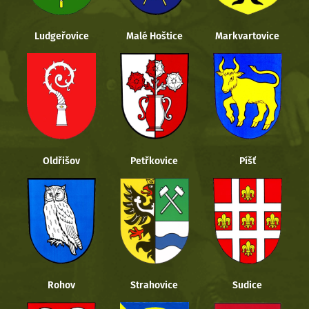
Ludgeřovice
Malé Hoštice
Markvartovice
Oldřišov
Petřkovice
Píšť
Rohov
Strahovice
Sudice