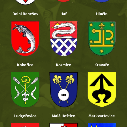
Dolní Benešov
Hať
Hlučín
Kobeřice
Kozmice
Kravaře
Ludgeřovice
Malé Hoštice
Markvartovice