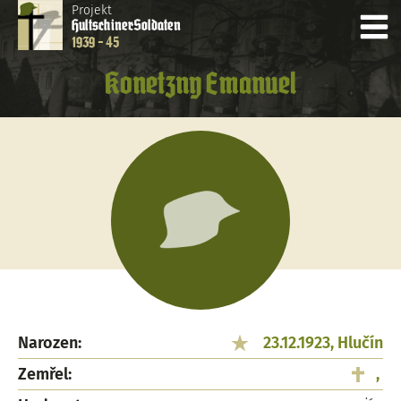
Projekt
Hultschiner
Soldaten
1939 - 45
Konetzny Emanuel
Narozen:
23.12.1923, Hlučín
Zemřel:
,