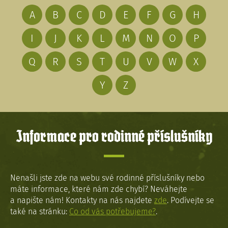
A
B
C
D
E
F
G
H
I
J
K
L
M
N
O
P
Q
R
S
T
U
V
W
X
Y
Z
Informace pro rodinné příslušníky
Nenašli jste zde na webu své rodinné příslušníky nebo
máte informace, které nám zde chybí? Neváhejte
a napište nám! Kontakty na nás najdete
zde
. Podívejte se
také na stránku:
Co od vás potřebujeme?
.