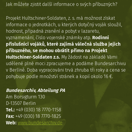
Jak můžete zjistit další informace o svých příbuzných?
Projekt Hultschiner-Soldaten, z. s. má možnost získat
informace o jednotkách, u kterých dotyčný voják sloužil,
hodnost, případná zranění a pobyt v lazaretu,
vyznamenání, číslo vojenské známky atp.
Rodinní
příslušníci vojáků, které zajímá válečná služba jejich
příbuzného, se mohou obrátit přímo na Projekt
Hultschiner-Soldaten z.s.
My žádost na základě Vámi
udělené plné moci zpracujeme a podáme Bundesarchivu
v Berlíně. Doba vypracováni trvá zhruba tři roky a cena se
pohybuje podle množství stránek a kopií okolo 16 €.
Bundesarchiv, Abteilung PA
Am Borsigturm 130
D-13507 Berlin
Tel.:
+49 (030) 18 7770-1158
Fax:
+49 (030) 18 7770-1825
Web:
www.bundesarchiv.de