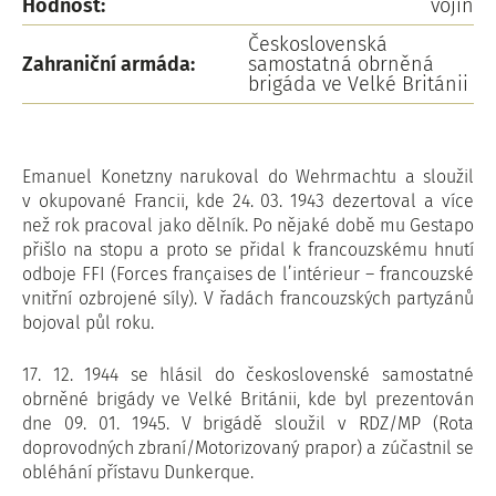
Hodnost:
vojín
Československá
Zahraniční armáda:
samostatná obrněná
brigáda ve Velké Británii
Emanuel Konetzny narukoval do Wehrmachtu a sloužil
v okupované Francii, kde 24. 03. 1943 dezertoval a více
než rok pracoval jako dělník. Po nějaké době mu Gestapo
přišlo na stopu a proto se přidal k francouzskému hnutí
odboje FFI (Forces françaises de l’intérieur – francouzské
vnitřní ozbrojené síly). V řadách francouzských partyzánů
bojoval půl roku.
17. 12. 1944 se hlásil do československé samostatné
obrněné brigády ve Velké Británii, kde byl prezentován
dne 09. 01. 1945. V brigádě sloužil v RDZ/MP (Rota
doprovodných zbraní/Motorizovaný prapor) a zúčastnil se
obléhání přístavu Dunkerque.