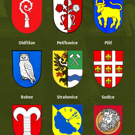
Oldřišov
Petřkovice
Píšť
Rohov
Strahovice
Sudice