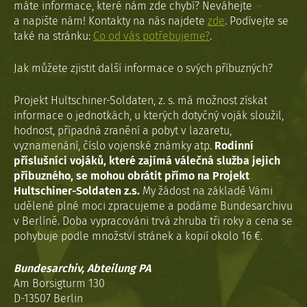
máte informace, které nám zde chybí? Neváhejte
a napište nám! Kontakty na nás najdete
zde
. Podívejte se
také na stránku:
Co od vás potřebujeme?
.
Jak můžete zjistit další informace o svých příbuzných?
Projekt Hultschiner-Soldaten, z. s. má možnost získat
informace o jednotkách, u kterých dotyčný voják sloužil,
hodnost, případná zranění a pobyt v lazaretu,
vyznamenání, číslo vojenské známky atp.
Rodinní
příslušníci vojáků, které zajímá válečná služba jejich
příbuzného, se mohou obrátit přímo na Projekt
Hultschiner-Soldaten z.s.
My žádost na základě Vámi
udělené plné moci zpracujeme a podáme Bundesarchivu
v Berlíně. Doba vypracováni trvá zhruba tři roky a cena se
pohybuje podle množství stránek a kopií okolo 16 €.
Bundesarchiv, Abteilung PA
Am Borsigturm 130
D-13507 Berlin