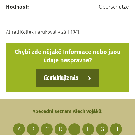
Hodnost:
Oberschütze
Alfred Kollek narukoval v září 1941.
Chybí zde nějaké Informace nebo jsou
údaje nesprávné?
Kontaktujte nás
Abecední seznam všech vojáků:
A
B
C
D
E
F
G
H