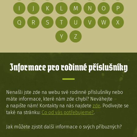
I
J
K
L
M
N
O
P
Q
R
S
T
U
V
W
X
Y
Z
Informace pro rodinné příslušníky
Nenašli jste zde na webu své rodinné příslušníky nebo
máte informace, které nám zde chybí? Neváhejte
a napište nám! Kontakty na nás najdete
zde
. Podívejte se
také na stránku:
Co od vás potřebujeme?
.
Jak můžete zjistit další informace o svých příbuzných?