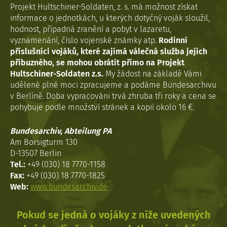
Projekt Hultschiner-Soldaten, z. s. má možnost získat
informace o jednotkách, u kterých dotyčný voják sloužil,
hodnost, případná zranění a pobyt v lazaretu,
vyznamenání, číslo vojenské známky atp.
Rodinní
příslušníci vojáků, které zajímá válečná služba jejich
příbuzného, se mohou obrátit přímo na Projekt
Hultschiner-Soldaten z.s.
My žádost na základě Vámi
udělené plné moci zpracujeme a podáme Bundesarchivu
v Berlíně. Doba vypracováni trvá zhruba tři roky a cena se
pohybuje podle množství stránek a kopií okolo 16 €.
Bundesarchiv, Abteilung PA
Am Borsigturm 130
D-13507 Berlin
Tel.:
+49 (030) 18 7770-1158
Fax:
+49 (030) 18 7770-1825
Web:
www.bundesarchiv.de
Pokud se jedná o vojáky z níže uvedených