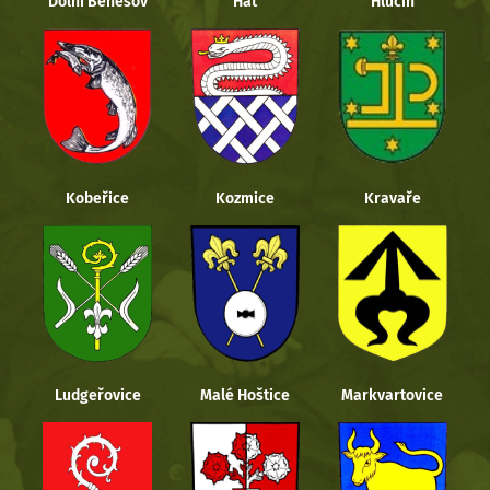
Dolní Benešov
Hať
Hlučín
Kobeřice
Kozmice
Kravaře
Ludgeřovice
Malé Hoštice
Markvartovice