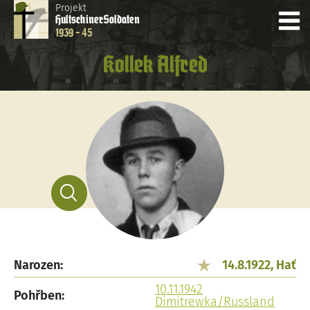
Projekt
Hultschiner
Soldaten
1939 - 45
Kollek Alfred
Narozen:
14.8.1922, Hať
10.11.1942
Pohřben:
Dimitrewka/Russland