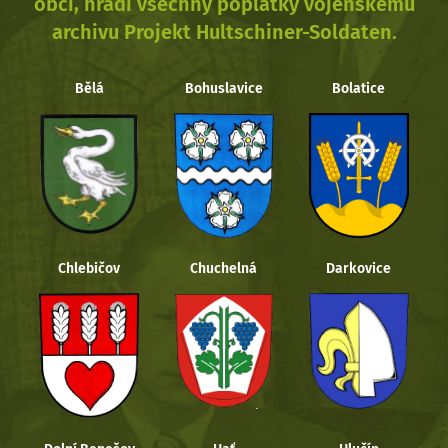
obcí, hradí všechny poplatky vojenskému
archivu Projekt Hultschiner-Soldaten.
Bělá
Bohuslavice
Bolatice
Chlebičov
Chuchelná
Darkovice