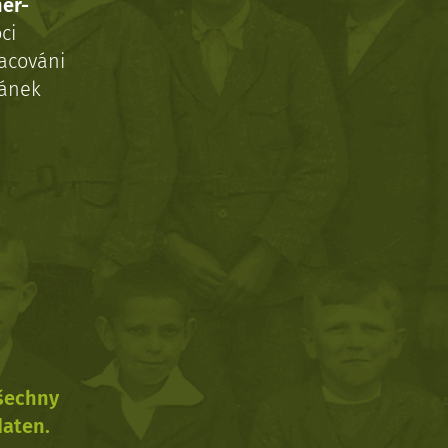
ner-
ci
acováni
ránek
všechny
daten.