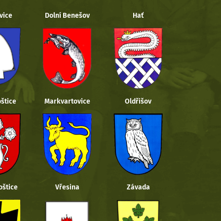
vice
Dolní Benešov
Hať
štice
Markvartovice
Oldřišov
oštice
Vřesina
Závada