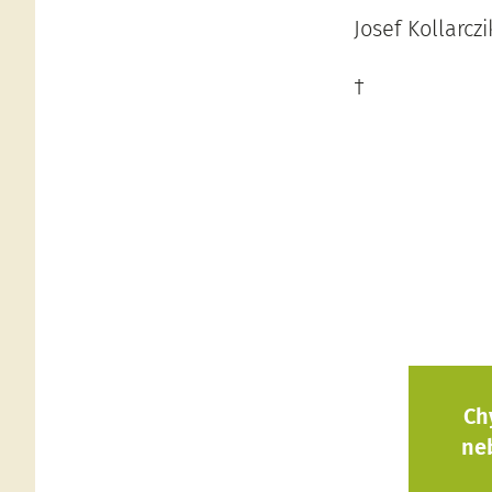
Josef Kollarcz
†
Ch
ne