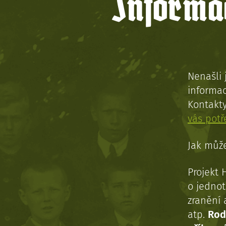
Informac
Nenašli 
informac
Kontakt
vás pot
Jak může
Projekt 
o jednot
zranění 
atp.
Rod