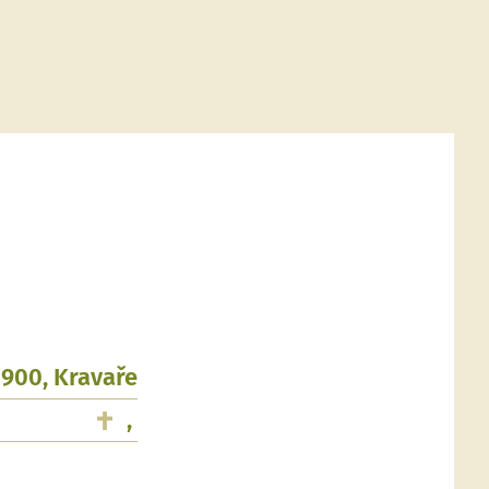
.1900, Kravaře
,