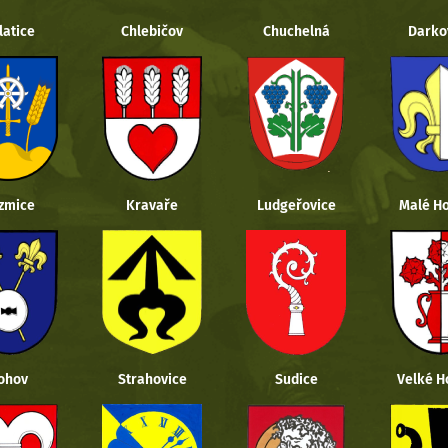
latice
Chlebičov
Chuchelná
Darko
zmice
Kravaře
Ludgeřovice
Malé Ho
ohov
Strahovice
Sudice
Velké H