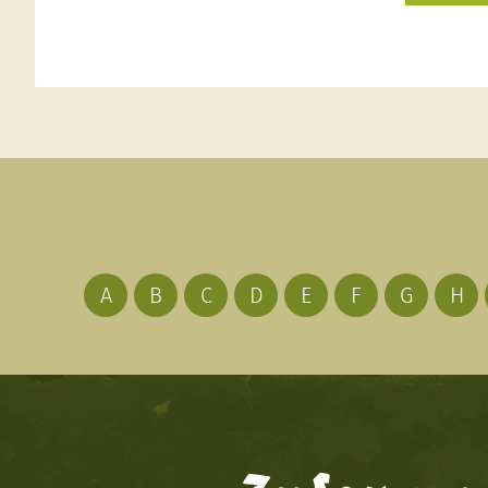
A
B
C
D
E
F
G
H