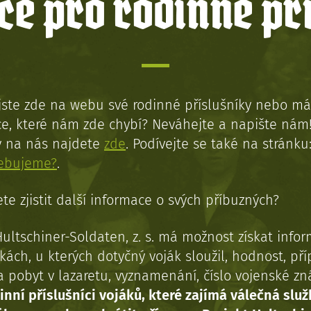
e pro rodinné př
jste zde na webu své rodinné příslušníky nebo má
e, které nám zde chybí? Neváhejte a napište nám
y na nás najdete
zde
. Podívejte se také na stránku
řebujeme?
.
te zjistit další informace o svých příbuzných?
Hultschiner-Soldaten, z. s. má možnost získat info
kách, u kterých dotyčný voják sloužil, hodnost, př
a pobyt v lazaretu, vyznamenání, číslo vojenské z
inní příslušníci vojáků, které zajímá válečná služ