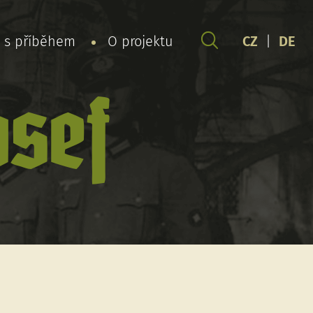
y s příběhem
O projektu
CZ
|
DE
osef