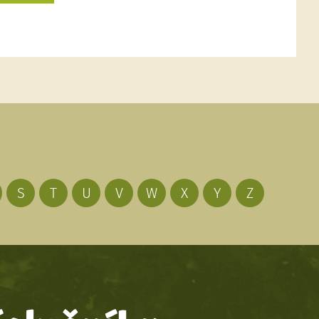
S
T
U
V
W
X
Y
Z