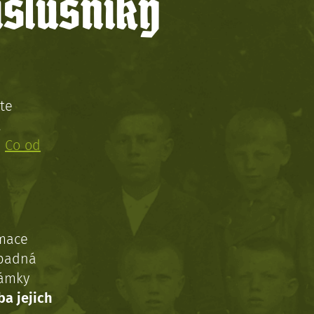
íslušníky
te
!
:
Co od
rmace
ípadná
námky
ba jejich