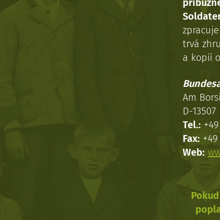
příbuzn
Soldaten
zpracuj
trvá zhr
a kopií o
Bundesa
Am Bors
D-13507 
Tel.:
+49 
Fax:
+49 
Web:
ww
Pokud 
popla