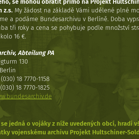
ého, se mohou obrátit přímo na Projekt Hultschi
 z.s.
My žádost na základě Vámi udělené plné mo
eme a podáme Bundesarchivu v Berlíně. Doba vypr
uba tři roky a cena se pohybuje podle množství st
kolo 16 €.
rchiv, Abteilung PA
igturm 130
Berlin
(030) 18 7770-1158
(030) 18 7770-1825
w.bundesarchiv.de
se jedná o vojáky z níže uvedených obcí, hradí 
tky vojenskému archivu Projekt Hultschiner-Sol