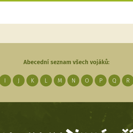
Abecední seznam všech vojáků:
I
J
K
L
M
N
O
P
Q
R