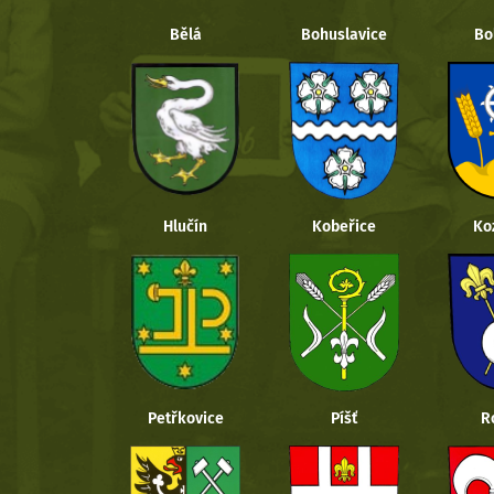
Bělá
Bohuslavice
Bo
Hlučín
Kobeřice
Ko
Petřkovice
Píšť
R